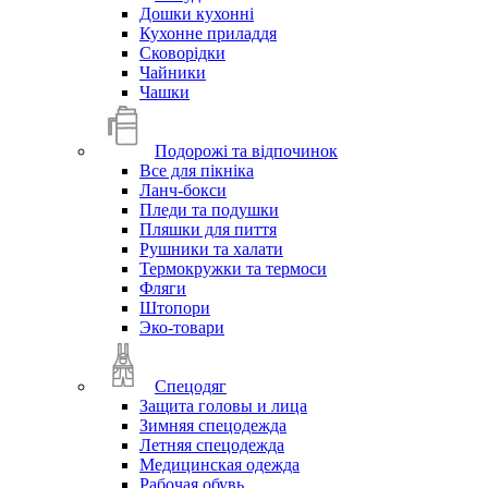
Дошки кухонні
Кухонне приладдя
Сковорідки
Чайники
Чашки
Подорожі та відпочинок
Все для пікніка
Ланч-бокси
Пледи та подушки
Пляшки для пиття
Рушники та халати
Термокружки та термоси
Фляги
Штопори
Эко-товари
Спецодяг
Защита головы и лица
Зимняя спецодежда
Летняя спецодежда
Медицинская одежда
Рабочая обувь