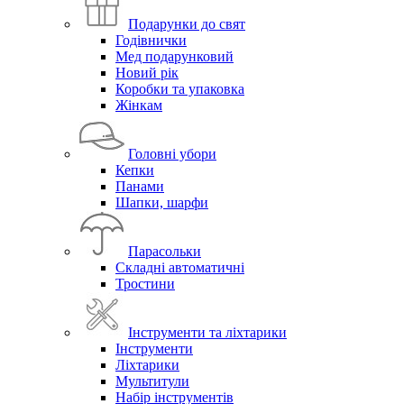
Подарунки до свят
Годівнички
Мед подарунковий
Новий рік
Коробки та упаковка
Жінкам
Головні убори
Кепки
Панами
Шапки, шарфи
Парасольки
Складні автоматичні
Тростини
Інструменти та ліхтарики
Інструменти
Ліхтарики
Мультитули
Набір інструментів