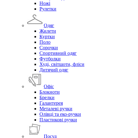
Ножі
Рулетки
Одяг
Жилети
Куртки
Поло
Сорочки
Спортивний одяг
Футболки
Худі, світшоти, фліси
Дитячий одяг
Офіс
Блокноти
Брелки
Галантерея
Металеві ручки
Олівці та еко-ручки
Пластикові ручки
Посуд