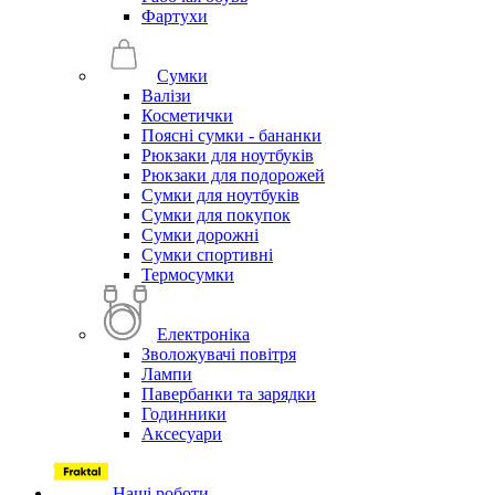
Фартухи
Сумки
Валізи
Косметички
Поясні сумки - бананки
Рюкзаки для ноутбуків
Рюкзаки для подорожей
Сумки для ноутбуків
Сумки для покупок
Сумки дорожні
Сумки спортивні
Термосумки
Електроніка
Зволожувачі повітря
Лампи
Павербанки та зарядки
Годинники
Аксесуари
Наші роботи