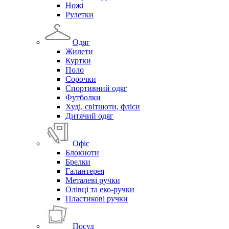
Ножі
Рулетки
Одяг
Жилети
Куртки
Поло
Сорочки
Спортивний одяг
Футболки
Худі, світшоти, фліси
Дитячий одяг
Офіс
Блокноти
Брелки
Галантерея
Металеві ручки
Олівці та еко-ручки
Пластикові ручки
Посуд