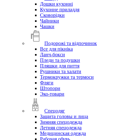
Дошки кухонні
Кухонне приладдя
Сковорідки
Чайники
Чашки
Подорожі та відпочинок
Все для пікніка
Ланч-бокси
Пледи та подушки
Пляшки для пиття
Рушники та халати
Термокружки та термоси
Фляги
Штопори
Эко-товари
Спецодяг
Защита головы и лица
Зимняя спецодежда
Летняя спецодежда
Медицинская одежда
Рабочая обувь