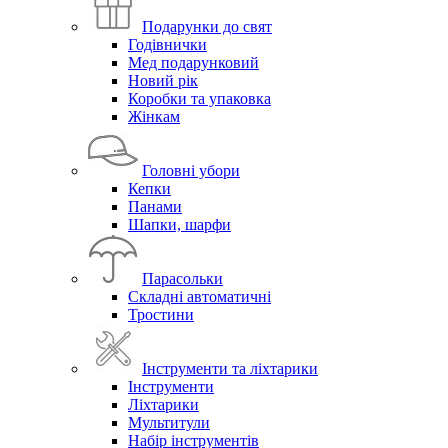
Подарунки до свят
Годівнички
Мед подарунковий
Новий рік
Коробки та упаковка
Жінкам
Головні убори
Кепки
Панами
Шапки, шарфи
Парасольки
Складні автоматичні
Тростини
Інструменти та ліхтарики
Інструменти
Ліхтарики
Мультитули
Набір інструментів