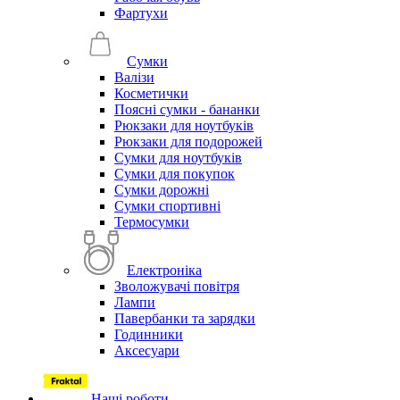
Фартухи
Сумки
Валізи
Косметички
Поясні сумки - бананки
Рюкзаки для ноутбуків
Рюкзаки для подорожей
Сумки для ноутбуків
Сумки для покупок
Сумки дорожні
Сумки спортивні
Термосумки
Електроніка
Зволожувачі повітря
Лампи
Павербанки та зарядки
Годинники
Аксесуари
Наші роботи