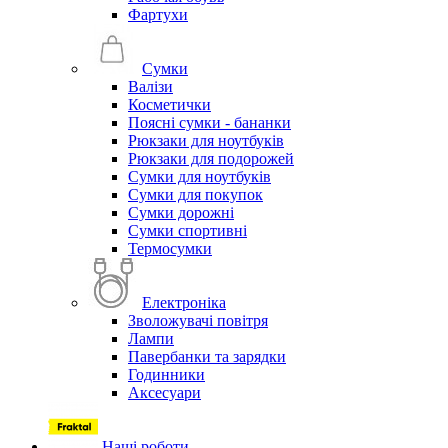
Фартухи
Сумки
Валізи
Косметички
Поясні сумки - бананки
Рюкзаки для ноутбуків
Рюкзаки для подорожей
Сумки для ноутбуків
Сумки для покупок
Сумки дорожні
Сумки спортивні
Термосумки
Електроніка
Зволожувачі повітря
Лампи
Павербанки та зарядки
Годинники
Аксесуари
Наші роботи