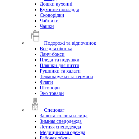
Дошки кухонні
Кухонне приладдя
Сковорідки
Чайники
Чашки
Подорожі та відпочинок
Все для пікніка
Ланч-бокси
Пледи та подушки
Пляшки для пиття
Рушники та халати
Термокружки та термоси
Фляги
Штопори
Эко-товари
Спецодяг
Защита головы и лица
Зимняя спецодежда
Летняя спецодежда
Медицинская одежда
Рабочая обувь