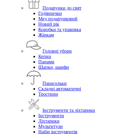
Подарунки до свят
Годівнички
Мед подарунковий
Новий рік
Коробки та упаковка
Жінкам
Головні убори
Кепки
Панами
Шапки, шарфи
Парасольки
Складні автоматичні
Тростини
Інструменти та ліхтарики
Інструменти
Ліхтарики
Мультитули
Набір інструментів