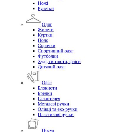
Ножі
Рулетки
Одяг
Жилети
Куртки
Поло
Сорочки
Спортивний одяг
Футболки
Худі, світшоти, фліси
Дитячий одяг
Офіс
Блокноти
Брелки
Галантерея
Металеві ручки
Олівці та еко-ручки
Пластикові ручки
Посуд