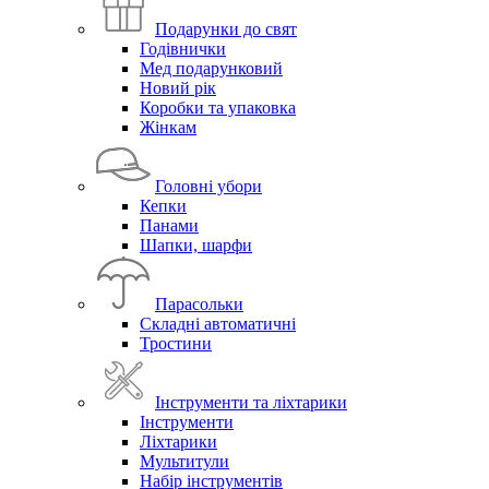
Подарунки до свят
Годівнички
Мед подарунковий
Новий рік
Коробки та упаковка
Жінкам
Головні убори
Кепки
Панами
Шапки, шарфи
Парасольки
Складні автоматичні
Тростини
Інструменти та ліхтарики
Інструменти
Ліхтарики
Мультитули
Набір інструментів