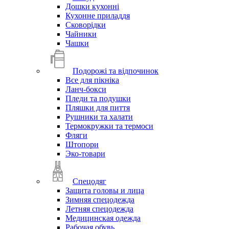
Дошки кухонні
Кухонне приладдя
Сковорідки
Чайники
Чашки
Подорожі та відпочинок
Все для пікніка
Ланч-бокси
Пледи та подушки
Пляшки для пиття
Рушники та халати
Термокружки та термоси
Фляги
Штопори
Эко-товари
Спецодяг
Защита головы и лица
Зимняя спецодежда
Летняя спецодежда
Медицинская одежда
Рабочая обувь