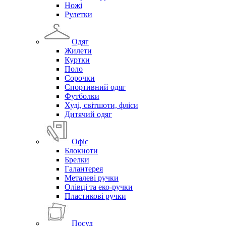
Ножі
Рулетки
Одяг
Жилети
Куртки
Поло
Сорочки
Спортивний одяг
Футболки
Худі, світшоти, фліси
Дитячий одяг
Офіс
Блокноти
Брелки
Галантерея
Металеві ручки
Олівці та еко-ручки
Пластикові ручки
Посуд