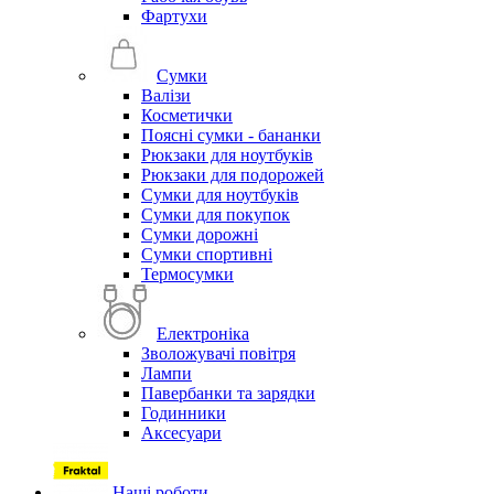
Фартухи
Сумки
Валізи
Косметички
Поясні сумки - бананки
Рюкзаки для ноутбуків
Рюкзаки для подорожей
Сумки для ноутбуків
Сумки для покупок
Сумки дорожні
Сумки спортивні
Термосумки
Електроніка
Зволожувачі повітря
Лампи
Павербанки та зарядки
Годинники
Аксесуари
Наші роботи