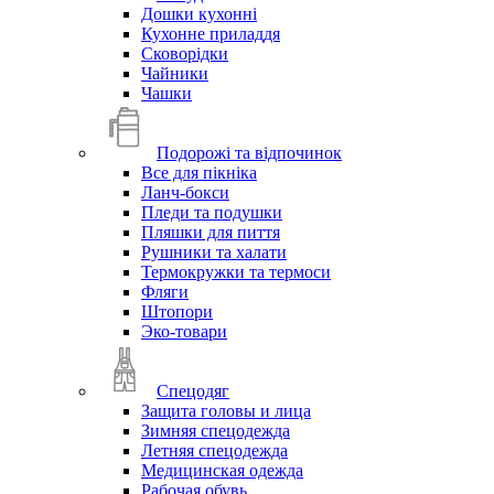
Дошки кухонні
Кухонне приладдя
Сковорідки
Чайники
Чашки
Подорожі та відпочинок
Все для пікніка
Ланч-бокси
Пледи та подушки
Пляшки для пиття
Рушники та халати
Термокружки та термоси
Фляги
Штопори
Эко-товари
Спецодяг
Защита головы и лица
Зимняя спецодежда
Летняя спецодежда
Медицинская одежда
Рабочая обувь