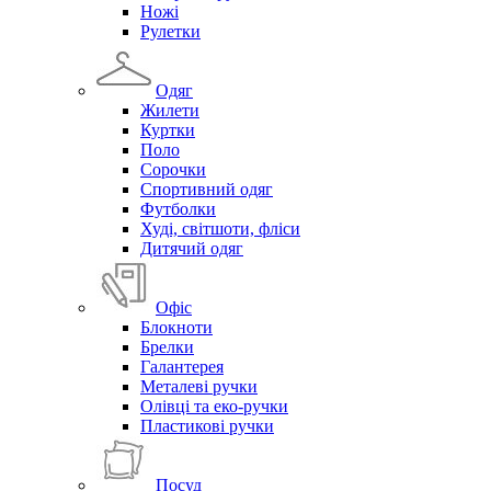
Ножі
Рулетки
Одяг
Жилети
Куртки
Поло
Сорочки
Спортивний одяг
Футболки
Худі, світшоти, фліси
Дитячий одяг
Офіс
Блокноти
Брелки
Галантерея
Металеві ручки
Олівці та еко-ручки
Пластикові ручки
Посуд