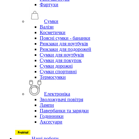
Фартухи
Сумки
Валізи
Косметички
Поясні сумки - бананки
Рюкзаки для ноутбуків
Рюкзаки для подорожей
Сумки для ноутбуків
Сумки для покупок
Сумки дорожні
Сумки спортивні
Термосумки
Електроніка
Зволожувачі повітря
Лампи
Павербанки та зарядки
Годинники
Аксесуари
Наші роботи