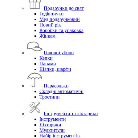
Подарунки до свят
Годівнички
Мед подарунковий
Новий рік
Коробки та упаковка
Жінкам
Головні убори
Кепки
Панами
Шапки, шарфи
Парасольки
Складні автоматичні
Тростини
Інструменти та ліхтарики
Інструменти
Ліхтарики
Мультитули
Набір інструментів