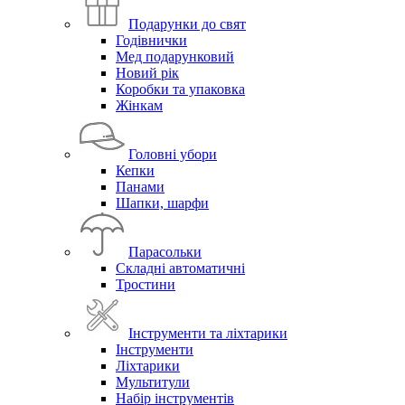
Подарунки до свят
Годівнички
Мед подарунковий
Новий рік
Коробки та упаковка
Жінкам
Головні убори
Кепки
Панами
Шапки, шарфи
Парасольки
Складні автоматичні
Тростини
Інструменти та ліхтарики
Інструменти
Ліхтарики
Мультитули
Набір інструментів