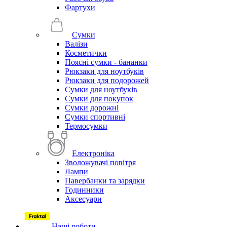
Фартухи
Сумки
Валізи
Косметички
Поясні сумки - бананки
Рюкзаки для ноутбуків
Рюкзаки для подорожей
Сумки для ноутбуків
Сумки для покупок
Сумки дорожні
Сумки спортивні
Термосумки
Електроніка
Зволожувачі повітря
Лампи
Павербанки та зарядки
Годинники
Аксесуари
Наші роботи