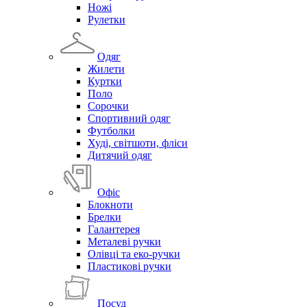
Ножі
Рулетки
Одяг
Жилети
Куртки
Поло
Сорочки
Спортивний одяг
Футболки
Худі, світшоти, фліси
Дитячий одяг
Офіс
Блокноти
Брелки
Галантерея
Металеві ручки
Олівці та еко-ручки
Пластикові ручки
Посуд