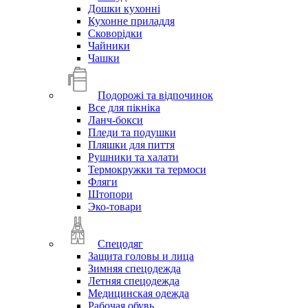
Дошки кухонні
Кухонне приладдя
Сковорідки
Чайники
Чашки
Подорожі та відпочинок
Все для пікніка
Ланч-бокси
Пледи та подушки
Пляшки для пиття
Рушники та халати
Термокружки та термоси
Фляги
Штопори
Эко-товари
Спецодяг
Защита головы и лица
Зимняя спецодежда
Летняя спецодежда
Медицинская одежда
Рабочая обувь