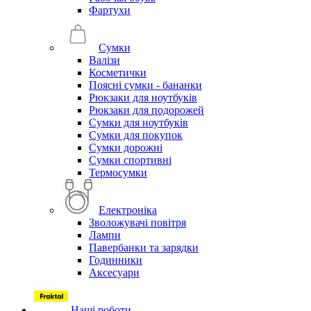
Фартухи
Сумки
Валізи
Косметички
Поясні сумки - бананки
Рюкзаки для ноутбуків
Рюкзаки для подорожей
Сумки для ноутбуків
Сумки для покупок
Сумки дорожні
Сумки спортивні
Термосумки
Електроніка
Зволожувачі повітря
Лампи
Павербанки та зарядки
Годинники
Аксесуари
Наші роботи