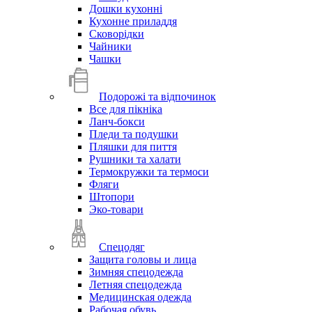
Дошки кухонні
Кухонне приладдя
Сковорідки
Чайники
Чашки
Подорожі та відпочинок
Все для пікніка
Ланч-бокси
Пледи та подушки
Пляшки для пиття
Рушники та халати
Термокружки та термоси
Фляги
Штопори
Эко-товари
Спецодяг
Защита головы и лица
Зимняя спецодежда
Летняя спецодежда
Медицинская одежда
Рабочая обувь