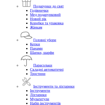
Подарунки до свят
Годівнички
Мед подарунковий
Новий рік
Коробки та упаковка
Жінкам
Головні убори
Кепки
Панами
Шапки, шарфи
Парасольки
Складні автоматичні
Тростини
Інструменти та ліхтарики
Інструменти
Ліхтарики
Мультитули
Набір інструментів