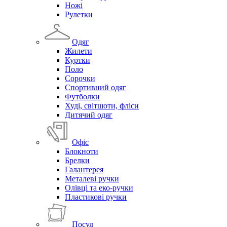
Ножі
Рулетки
Одяг
Жилети
Куртки
Поло
Сорочки
Спортивний одяг
Футболки
Худі, світшоти, фліси
Дитячий одяг
Офіс
Блокноти
Брелки
Галантерея
Металеві ручки
Олівці та еко-ручки
Пластикові ручки
Посуд