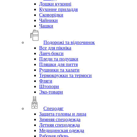
Дошки кухонні
Кухонне приладдя
Сковорідки
Чайники
Чашки
Подорожі та відпочинок
Все для пікніка
Ланч-бокси
Пледи та подушки
Пляшки для пиття
Рушники та халати
Термокружки та термоси
Фляги
Штопори
Эко-товари
Спецодяг
Защита головы и лица
Зимняя спецодежда
Летняя спецодежда
Медицинская одежда
Рабочая обувь