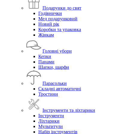
Подарунки до свят
Годівнички
Мед подарунковий
Новий рік
Коробки та упаковка
Жінкам
Головні убори
Кепки
Панами
Шапки, шарфи
Парасольки
Складні автоматичні
Тростини
Інструменти та ліхтарики
Інструменти
Ліхтарики
Мультитули
Набір інструментів