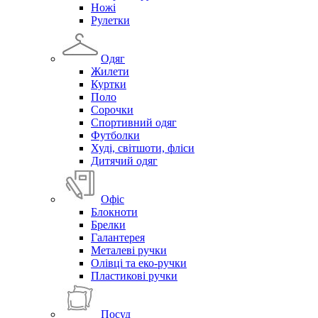
Ножі
Рулетки
Одяг
Жилети
Куртки
Поло
Сорочки
Спортивний одяг
Футболки
Худі, світшоти, фліси
Дитячий одяг
Офіс
Блокноти
Брелки
Галантерея
Металеві ручки
Олівці та еко-ручки
Пластикові ручки
Посуд