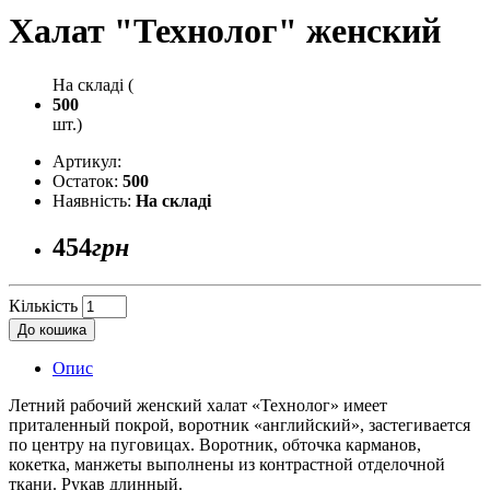
Халат "Технолог" женский
На складі (
500
шт.)
Артикул:
Остаток:
500
Наявність:
На складі
454
грн
Кількість
До кошика
Опис
Летний рабочий женский халат «Технолог» имеет
приталенный покрой, воротник «английский», застегивается
по центру на пуговицах. Воротник, обточка карманов,
кокетка, манжеты выполнены из контрастной отделочной
ткани. Рукав длинный.