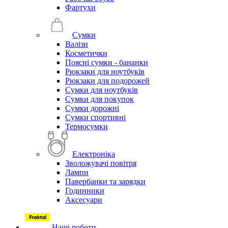
Фартухи
Сумки
Валізи
Косметички
Поясні сумки - бананки
Рюкзаки для ноутбуків
Рюкзаки для подорожей
Сумки для ноутбуків
Сумки для покупок
Сумки дорожні
Сумки спортивні
Термосумки
Електроніка
Зволожувачі повітря
Лампи
Павербанки та зарядки
Годинники
Аксесуари
Наші роботи