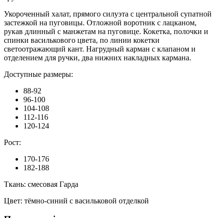
Укороченный халат, прямого силуэта с центральной супатной
застежкой на пуговицы. Отложной воротник с лацканом,
рукав длинный с манжетам на пуговице. Кокетка, полочки и
спинки василькового цвета, по линии кокетки
светоотражающий кант. Нагрудный карман с клапаном и
отделением для ручки, два нижних накладных кармана.
Доступные размеры:
88-92
96-100
104-108
112-116
120-124
Рост:
170-176
182-188
Ткань: смесовая Гарда
Цвет: тёмно-синий с васильковой отделкой