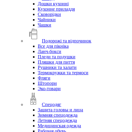
Дошки кухонні
Кухонне приладдя
Сковорідки
Чайники
Чашки
Подорожі та відпочинок
Все для пікніка
Ланч-бокси
Пледи та подушки
Пляшки для пиття
Рушники та халати
Термокружки та термоси
Фляги
Штопори
Эко-товари
Спецодяг
Защита головы и лица
Зимняя спецодежда
Летняя спецодежда
Медицинская одежда
Рабочая обувь