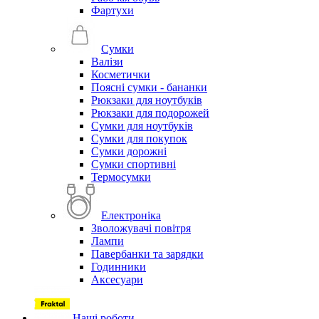
Фартухи
Сумки
Валізи
Косметички
Поясні сумки - бананки
Рюкзаки для ноутбуків
Рюкзаки для подорожей
Сумки для ноутбуків
Сумки для покупок
Сумки дорожні
Сумки спортивні
Термосумки
Електроніка
Зволожувачі повітря
Лампи
Павербанки та зарядки
Годинники
Аксесуари
Наші роботи