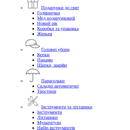
Подарунки до свят
Годівнички
Мед подарунковий
Новий рік
Коробки та упаковка
Жінкам
Головні убори
Кепки
Панами
Шапки, шарфи
Парасольки
Складні автоматичні
Тростини
Інструменти та ліхтарики
Інструменти
Ліхтарики
Мультитули
Набір інструментів