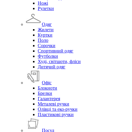
Ножі
Рулетки
Одяг
Жилети
Куртки
Поло
Сорочки
Спортивний одяг
Футболки
Худі, світшоти, фліси
Дитячий одяг
Офіс
Блокноти
Брелки
Галантерея
Металеві ручки
Олівці та еко-ручки
Пластикові ручки
Посуд