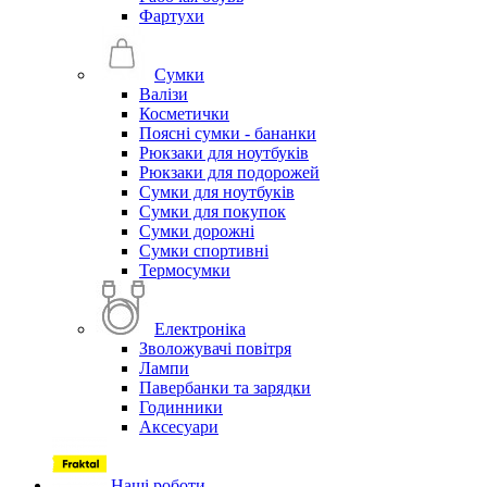
Фартухи
Сумки
Валізи
Косметички
Поясні сумки - бананки
Рюкзаки для ноутбуків
Рюкзаки для подорожей
Сумки для ноутбуків
Сумки для покупок
Сумки дорожні
Сумки спортивні
Термосумки
Електроніка
Зволожувачі повітря
Лампи
Павербанки та зарядки
Годинники
Аксесуари
Наші роботи