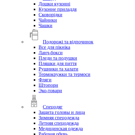
Дошки кухонні
Кухонне приладдя
Сковорідки
Чайники
Чашки
Подорожі та відпочинок
Все для пікніка
Ланч-бокси
Пледи та подушки
Пляшки для пиття
Рушники та халати
Термокружки та термоси
Фляги
Штопори
Эко-товари
Спецодяг
Защита головы и лица
Зимняя спецодежда
Летняя спецодежда
Медицинская одежда
Рабочая обувь