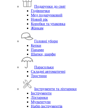
Подарунки до свят
Годівнички
Мед подарунковий
Новий рік
Коробки та упаковка
Жінкам
Головні убори
Кепки
Панами
Шапки, шарфи
Парасольки
Складні автоматичні
Тростини
Інструменти та ліхтарики
Інструменти
Ліхтарики
Мультитули
Набір інструментів