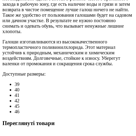
захода в рабочую зону, где есть наличие воды и грязи и затем
возврата в чистое помещение лучше галош ничего не найти.
Такое же удобство от пользования галошами будет на садовом
или дачном участке. В результате не нужно постоянно
снимать и одевать обувь, что вызывает ненужные лишние
хлопоты.
Галоши изготавливаются из высококачественного
термопластичного поливинилхлорида. Этот материал
устойчив к природным, механическим и химическим
воздействиям. Долговечные, стойкие к износу. Уберегут
валенки от промокания и сокращения срока службы.
Доступные размеры:
39
40
41
42
45
46
Переглянуті товари