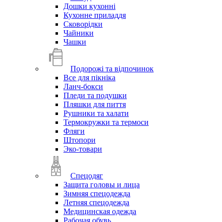
Дошки кухонні
Кухонне приладдя
Сковорідки
Чайники
Чашки
Подорожі та відпочинок
Все для пікніка
Ланч-бокси
Пледи та подушки
Пляшки для пиття
Рушники та халати
Термокружки та термоси
Фляги
Штопори
Эко-товари
Спецодяг
Защита головы и лица
Зимняя спецодежда
Летняя спецодежда
Медицинская одежда
Рабочая обувь