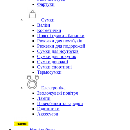
Фартухи
Сумки
Валізи
Косметички
Поясні сумки - бананки
Рюкзаки для ноутбуків
Рюкзаки для подорожей
Сумки для ноутбуків
Сумки для покупок
Сумки дорожні
Сумки спортивні
Термосумки
Електроніка
Зволожувачі повітря
Лампи
Павербанки та зарядки
Годинники
Аксесуари
Наші роботи