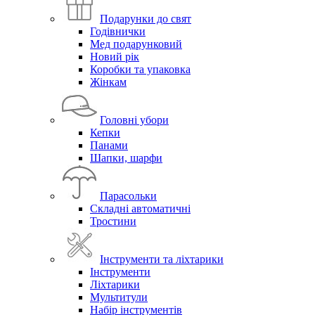
Подарунки до свят
Годівнички
Мед подарунковий
Новий рік
Коробки та упаковка
Жінкам
Головні убори
Кепки
Панами
Шапки, шарфи
Парасольки
Складні автоматичні
Тростини
Інструменти та ліхтарики
Інструменти
Ліхтарики
Мультитули
Набір інструментів