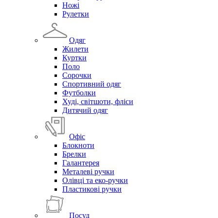
Ножі
Рулетки
Одяг
Жилети
Куртки
Поло
Сорочки
Спортивний одяг
Футболки
Худі, світшоти, фліси
Дитячий одяг
Офіс
Блокноти
Брелки
Галантерея
Металеві ручки
Олівці та еко-ручки
Пластикові ручки
Посуд