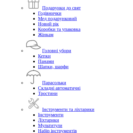
Подарунки до свят
Годівнички
Мед подарунковий
Новий рік
Коробки та упаковка
Жінкам
Головні убори
Кепки
Панами
Шапки, шарфи
Парасольки
Складні автоматичні
Тростини
Інструменти та ліхтарики
Інструменти
Ліхтарики
Мультитули
Набір інструментів