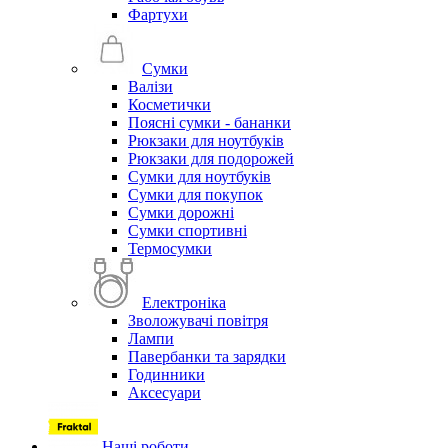
Фартухи
Сумки
Валізи
Косметички
Поясні сумки - бананки
Рюкзаки для ноутбуків
Рюкзаки для подорожей
Сумки для ноутбуків
Сумки для покупок
Сумки дорожні
Сумки спортивні
Термосумки
Електроніка
Зволожувачі повітря
Лампи
Павербанки та зарядки
Годинники
Аксесуари
Наші роботи