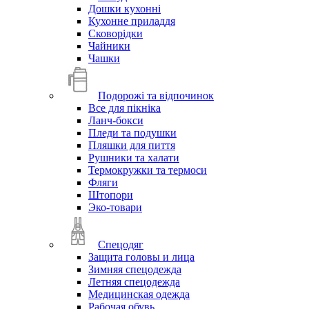
Дошки кухонні
Кухонне приладдя
Сковорідки
Чайники
Чашки
Подорожі та відпочинок
Все для пікніка
Ланч-бокси
Пледи та подушки
Пляшки для пиття
Рушники та халати
Термокружки та термоси
Фляги
Штопори
Эко-товари
Спецодяг
Защита головы и лица
Зимняя спецодежда
Летняя спецодежда
Медицинская одежда
Рабочая обувь