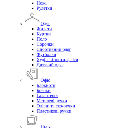
Ножі
Рулетки
Одяг
Жилети
Куртки
Поло
Сорочки
Спортивний одяг
Футболки
Худі, світшоти, фліси
Дитячий одяг
Офіс
Блокноти
Брелки
Галантерея
Металеві ручки
Олівці та еко-ручки
Пластикові ручки
Посуд