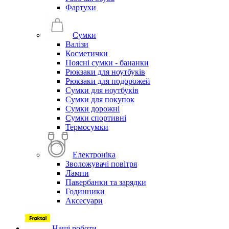
Фартухи
Сумки
Валізи
Косметички
Поясні сумки - бананки
Рюкзаки для ноутбуків
Рюкзаки для подорожей
Сумки для ноутбуків
Сумки для покупок
Сумки дорожні
Сумки спортивні
Термосумки
Електроніка
Зволожувачі повітря
Лампи
Павербанки та зарядки
Годинники
Аксесуари
Наші роботи