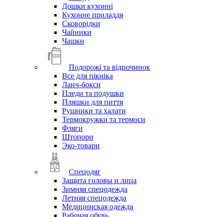
Дошки кухонні
Кухонне приладдя
Сковорідки
Чайники
Чашки
Подорожі та відпочинок
Все для пікніка
Ланч-бокси
Пледи та подушки
Пляшки для пиття
Рушники та халати
Термокружки та термоси
Фляги
Штопори
Эко-товари
Спецодяг
Защита головы и лица
Зимняя спецодежда
Летняя спецодежда
Медицинская одежда
Рабочая обувь