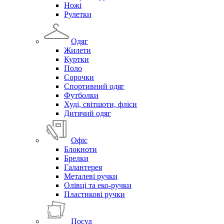
Ножі
Рулетки
Одяг
Жилети
Куртки
Поло
Сорочки
Спортивний одяг
Футболки
Худі, світшоти, фліси
Дитячий одяг
Офіс
Блокноти
Брелки
Галантерея
Металеві ручки
Олівці та еко-ручки
Пластикові ручки
Посуд