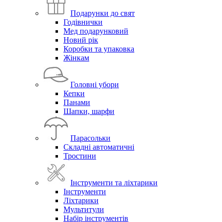
Подарунки до свят
Годівнички
Мед подарунковий
Новий рік
Коробки та упаковка
Жінкам
Головні убори
Кепки
Панами
Шапки, шарфи
Парасольки
Складні автоматичні
Тростини
Інструменти та ліхтарики
Інструменти
Ліхтарики
Мультитули
Набір інструментів