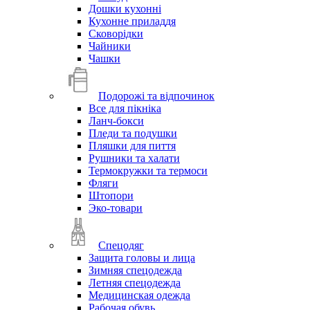
Дошки кухонні
Кухонне приладдя
Сковорідки
Чайники
Чашки
Подорожі та відпочинок
Все для пікніка
Ланч-бокси
Пледи та подушки
Пляшки для пиття
Рушники та халати
Термокружки та термоси
Фляги
Штопори
Эко-товари
Спецодяг
Защита головы и лица
Зимняя спецодежда
Летняя спецодежда
Медицинская одежда
Рабочая обувь