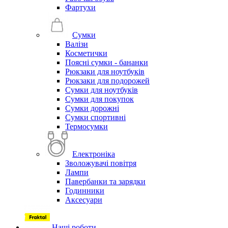
Фартухи
Сумки
Валізи
Косметички
Поясні сумки - бананки
Рюкзаки для ноутбуків
Рюкзаки для подорожей
Сумки для ноутбуків
Сумки для покупок
Сумки дорожні
Сумки спортивні
Термосумки
Електроніка
Зволожувачі повітря
Лампи
Павербанки та зарядки
Годинники
Аксесуари
Наші роботи