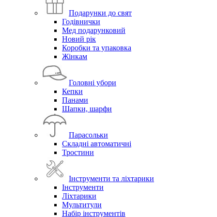
Подарунки до свят
Годівнички
Мед подарунковий
Новий рік
Коробки та упаковка
Жінкам
Головні убори
Кепки
Панами
Шапки, шарфи
Парасольки
Складні автоматичні
Тростини
Інструменти та ліхтарики
Інструменти
Ліхтарики
Мультитули
Набір інструментів