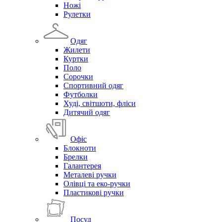
Ножі
Рулетки
Одяг
Жилети
Куртки
Поло
Сорочки
Спортивний одяг
Футболки
Худі, світшоти, фліси
Дитячий одяг
Офіс
Блокноти
Брелки
Галантерея
Металеві ручки
Олівці та еко-ручки
Пластикові ручки
Посуд