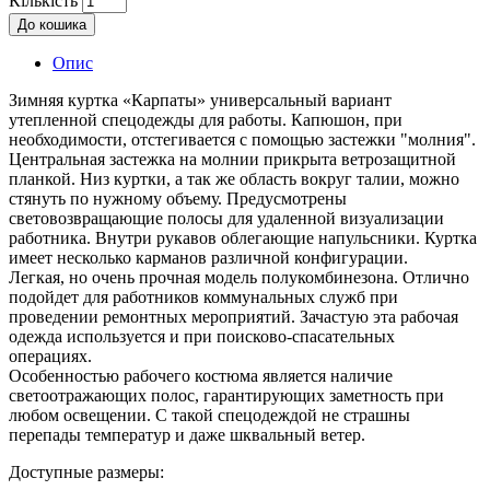
Кількість
До кошика
Опис
Зимняя куртка «Карпаты» универсальный вариант
утепленной спецодежды для работы. Капюшон, при
необходимости, отстегивается с помощью застежки "молния".
Центральная застежка на молнии прикрыта ветрозащитной
планкой. Низ куртки, а так же область вокруг талии, можно
стянуть по нужному объему. Предусмотрены
световозвращающие полосы для удаленной визуализации
работника. Внутри рукавов облегающие напульсники. Куртка
имеет несколько карманов различной конфигурации.
Легкая, но очень прочная модель полукомбинезона. Отлично
подойдет для работников коммунальных служб при
проведении ремонтных мероприятий. Зачастую эта рабочая
одежда используется и при поисково-спасательных
операциях.
Особенностью рабочего костюма является наличие
светоотражающих полос, гарантирующих заметность при
любом освещении. С такой спецодеждой не страшны
перепады температур и даже шквальный ветер.
Доступные размеры: