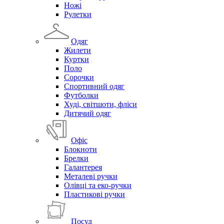
Ножі
Рулетки
Одяг
Жилети
Куртки
Поло
Сорочки
Спортивний одяг
Футболки
Худі, світшоти, фліси
Дитячий одяг
Офіс
Блокноти
Брелки
Галантерея
Металеві ручки
Олівці та еко-ручки
Пластикові ручки
Посуд