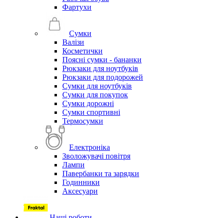
Фартухи
Сумки
Валізи
Косметички
Поясні сумки - бананки
Рюкзаки для ноутбуків
Рюкзаки для подорожей
Сумки для ноутбуків
Сумки для покупок
Сумки дорожні
Сумки спортивні
Термосумки
Електроніка
Зволожувачі повітря
Лампи
Павербанки та зарядки
Годинники
Аксесуари
Наші роботи