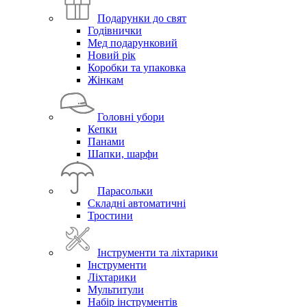
Подарунки до свят
Годівнички
Мед подарунковий
Новий рік
Коробки та упаковка
Жінкам
Головні убори
Кепки
Панами
Шапки, шарфи
Парасольки
Складні автоматичні
Тростини
Інструменти та ліхтарики
Інструменти
Ліхтарики
Мультитули
Набір інструментів