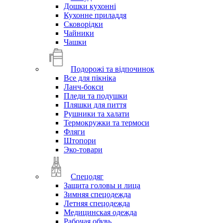
Дошки кухонні
Кухонне приладдя
Сковорідки
Чайники
Чашки
Подорожі та відпочинок
Все для пікніка
Ланч-бокси
Пледи та подушки
Пляшки для пиття
Рушники та халати
Термокружки та термоси
Фляги
Штопори
Эко-товари
Спецодяг
Защита головы и лица
Зимняя спецодежда
Летняя спецодежда
Медицинская одежда
Рабочая обувь