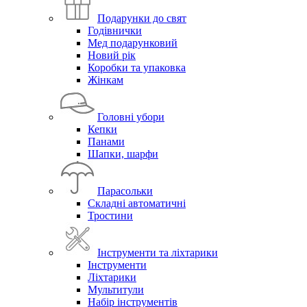
Подарунки до свят
Годівнички
Мед подарунковий
Новий рік
Коробки та упаковка
Жінкам
Головні убори
Кепки
Панами
Шапки, шарфи
Парасольки
Складні автоматичні
Тростини
Інструменти та ліхтарики
Інструменти
Ліхтарики
Мультитули
Набір інструментів