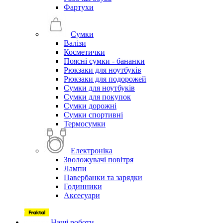
Фартухи
Сумки
Валізи
Косметички
Поясні сумки - бананки
Рюкзаки для ноутбуків
Рюкзаки для подорожей
Сумки для ноутбуків
Сумки для покупок
Сумки дорожні
Сумки спортивні
Термосумки
Електроніка
Зволожувачі повітря
Лампи
Павербанки та зарядки
Годинники
Аксесуари
Наші роботи