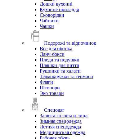
Дошки кухонні
Кухонне приладдя
Сковорідки
Чайники
Чашки
Подорожі та відпочинок
Все для пікніка
Ланч-бокси
Пледи та подушки
Пляшки для пиття
Рушники та халати
Термокружки та термоси
Фляги
Штопори
Эко-товари
Спецодяг
Защита головы и лица
Зимняя спецодежда
Летняя спецодежда
Медицинская одежда
Рабочая обувь