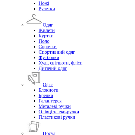
Ножі
Рулетки
Одяг
Жилети
Куртки
Поло
Сорочки
Спортивний одяг
Футболки
Худі, світшоти, фліси
Дитячий одяг
Офіс
Блокноти
Брелки
Галантерея
Металеві ручки
Олівці та еко-ручки
Пластикові ручки
Посуд