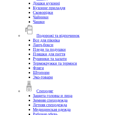
Дошки кухонні
Кухонне приладдя
Сковорідки
Чайники
Чашки
Подорожі та відпочинок
Все для пікніка
Ланч-бокси
Пледи та подушки
Пляшки для пиття
Рушники та халати
Термокружки та термоси
Фляги
Штопори
Эко-товари
Спецодяг
Защита головы и лица
Зимняя спецодежда
Летняя спецодежда
Медицинская одежда
Рабочая обувь