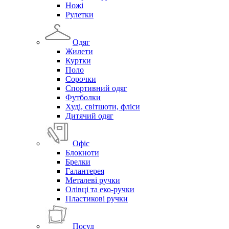
Ножі
Рулетки
Одяг
Жилети
Куртки
Поло
Сорочки
Спортивний одяг
Футболки
Худі, світшоти, фліси
Дитячий одяг
Офіс
Блокноти
Брелки
Галантерея
Металеві ручки
Олівці та еко-ручки
Пластикові ручки
Посуд