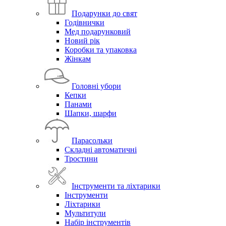
Подарунки до свят
Годівнички
Мед подарунковий
Новий рік
Коробки та упаковка
Жінкам
Головні убори
Кепки
Панами
Шапки, шарфи
Парасольки
Складні автоматичні
Тростини
Інструменти та ліхтарики
Інструменти
Ліхтарики
Мультитули
Набір інструментів