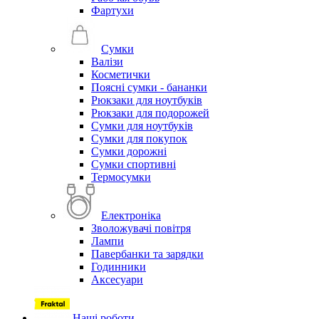
Фартухи
Сумки
Валізи
Косметички
Поясні сумки - бананки
Рюкзаки для ноутбуків
Рюкзаки для подорожей
Сумки для ноутбуків
Сумки для покупок
Сумки дорожні
Сумки спортивні
Термосумки
Електроніка
Зволожувачі повітря
Лампи
Павербанки та зарядки
Годинники
Аксесуари
Наші роботи