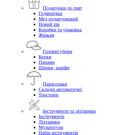
Подарунки до свят
Годівнички
Мед подарунковий
Новий рік
Коробки та упаковка
Жінкам
Головні убори
Кепки
Панами
Шапки, шарфи
Парасольки
Складні автоматичні
Тростини
Інструменти та ліхтарики
Інструменти
Ліхтарики
Мультитули
Набір інструментів