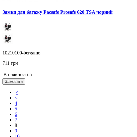
Замки для багажу Pacsafe Prosafe 620 TSA чорний
10210100-bergamo
711 грн
В наявності
5
Замовити
|<
<
4
5
6
7
8
9
10