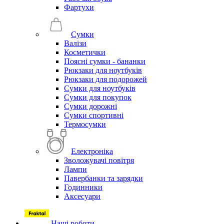
Фартухи
Сумки
Валізи
Косметички
Поясні сумки - бананки
Рюкзаки для ноутбуків
Рюкзаки для подорожей
Сумки для ноутбуків
Сумки для покупок
Сумки дорожні
Сумки спортивні
Термосумки
Електроніка
Зволожувачі повітря
Лампи
Павербанки та зарядки
Годинники
Аксесуари
Наші роботи