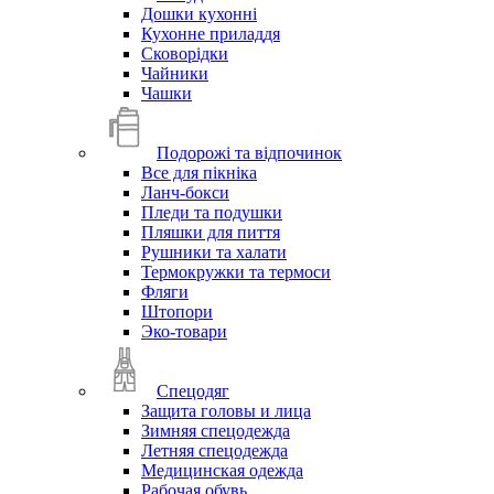
Дошки кухонні
Кухонне приладдя
Сковорідки
Чайники
Чашки
Подорожі та відпочинок
Все для пікніка
Ланч-бокси
Пледи та подушки
Пляшки для пиття
Рушники та халати
Термокружки та термоси
Фляги
Штопори
Эко-товари
Спецодяг
Защита головы и лица
Зимняя спецодежда
Летняя спецодежда
Медицинская одежда
Рабочая обувь