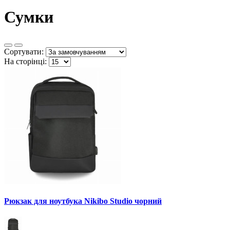
Сумки
Сортувати:
На сторінці:
Рюкзак для ноутбука Nikibo Studio чорний