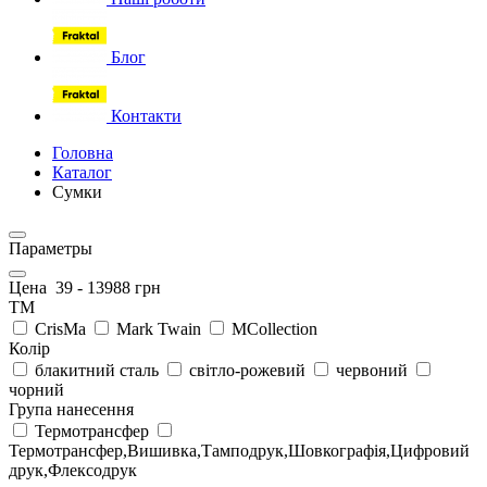
Блог
Контакти
Головна
Каталог
Сумки
Параметры
Цена
39
-
13988
грн
ТМ
CrisMa
Mark Twain
MCollection
Колір
блакитний сталь
світло-рожевий
червоний
чорний
Група нанесення
Термотрансфер
Термотрансфер,Вишивка,Тамподрук,Шовкографія,Цифровий
друк,Флексодрук