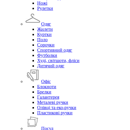
Ножі
Рулетки
Одяг
Жилети
Куртки
Поло
Сорочки
Спортивний одяг
Футболки
Худі, світшоти, фліси
Дитячий одяг
Офіс
Блокноти
Брелки
Галантерея
Металеві ручки
Олівці та еко-ручки
Пластикові ручки
Посуд