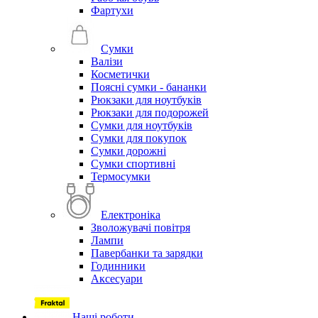
Фартухи
Сумки
Валізи
Косметички
Поясні сумки - бананки
Рюкзаки для ноутбуків
Рюкзаки для подорожей
Сумки для ноутбуків
Сумки для покупок
Сумки дорожні
Сумки спортивні
Термосумки
Електроніка
Зволожувачі повітря
Лампи
Павербанки та зарядки
Годинники
Аксесуари
Наші роботи