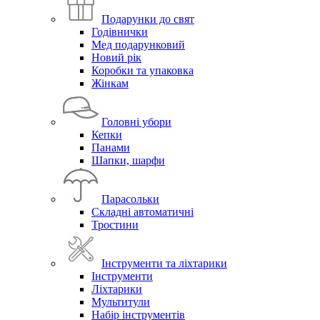
Подарунки до свят
Годівнички
Мед подарунковий
Новий рік
Коробки та упаковка
Жінкам
Головні убори
Кепки
Панами
Шапки, шарфи
Парасольки
Складні автоматичні
Тростини
Інструменти та ліхтарики
Інструменти
Ліхтарики
Мультитули
Набір інструментів