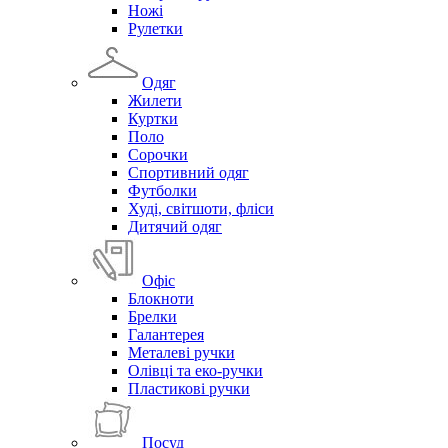
Ножі
Рулетки
Одяг
Жилети
Куртки
Поло
Сорочки
Спортивний одяг
Футболки
Худі, світшоти, фліси
Дитячий одяг
Офіс
Блокноти
Брелки
Галантерея
Металеві ручки
Олівці та еко-ручки
Пластикові ручки
Посуд