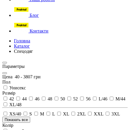
Блог
Контакти
Головна
Каталог
Спецодяг
Параметры
Цена
40
-
3807
грн
Пол
Унисекс
Розмір
42
44
46
48
50
52
56
L/46
M/44
XL/48
XS/40
S
M
L
XL
2XL
XXL
3XL
Показать все
Колір