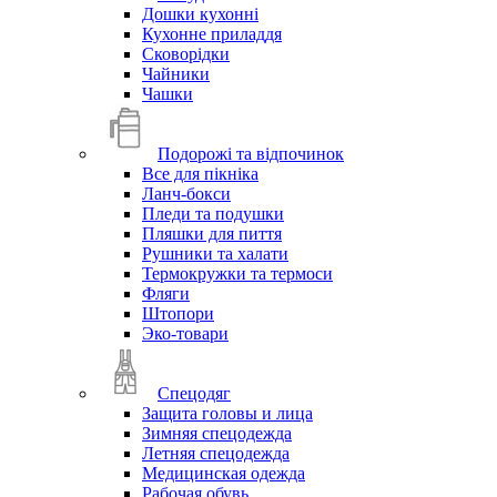
Дошки кухонні
Кухонне приладдя
Сковорідки
Чайники
Чашки
Подорожі та відпочинок
Все для пікніка
Ланч-бокси
Пледи та подушки
Пляшки для пиття
Рушники та халати
Термокружки та термоси
Фляги
Штопори
Эко-товари
Спецодяг
Защита головы и лица
Зимняя спецодежда
Летняя спецодежда
Медицинская одежда
Рабочая обувь