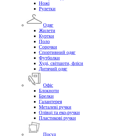
Ножі
Рулетки
Одяг
Жилети
Куртки
Поло
Сорочки
Спортивний одяг
Футболки
Худі, світшоти, фліси
Дитячий одяг
Офіс
Блокноти
Брелки
Галантерея
Металеві ручки
Олівці та еко-ручки
Пластикові ручки
Посуд