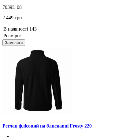
7039L-08
2 449 грн
В наявності
143
Розміри:
Замовити
Реглан флісовий на блискавці Frosty 220