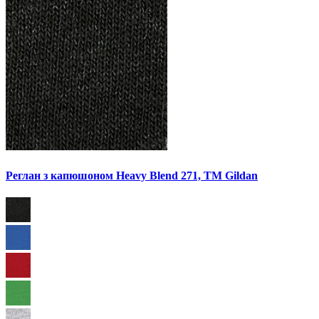
Реглан з капюшоном Heavy Blend 271, TM Gildan