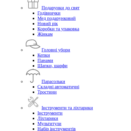
Подарунки до свят
Годівнички
Мед подарунковий
Новий рік
Коробки та упаковка
Жінкам
Головні убори
Кепки
Панами
Шапки, шарфи
Парасольки
Складні автоматичні
Тростини
Інструменти та ліхтарики
Інструменти
Ліхтарики
Мультитули
Набір інструментів