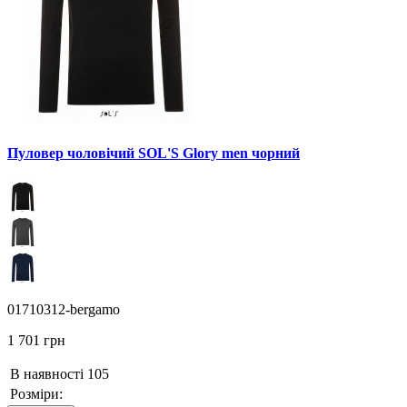
Пуловер чоловічий SOL'S Glory men чорний
01710312-bergamo
1 701 грн
В наявності
105
Розміри: