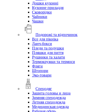
Дошки кухонні
Кухонне приладдя
Сковорідки
Чайники
Чашки
Подорожі та відпочинок
Все для пікніка
Ланч-бокси
Пледи та подушки
Пляшки для пиття
Рушники та халати
Термокружки та термоси
Фляги
Штопори
Эко-товари
Спецодяг
Защита головы и лица
Зимняя спецодежда
Летняя спецодежда
Медицинская одежда
Рабочая обувь