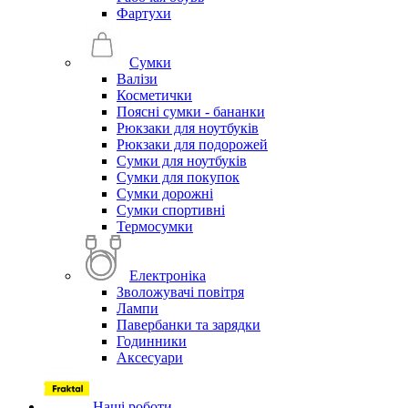
Фартухи
Сумки
Валізи
Косметички
Поясні сумки - бананки
Рюкзаки для ноутбуків
Рюкзаки для подорожей
Сумки для ноутбуків
Сумки для покупок
Сумки дорожні
Сумки спортивні
Термосумки
Електроніка
Зволожувачі повітря
Лампи
Павербанки та зарядки
Годинники
Аксесуари
Наші роботи