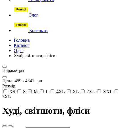
Блог
Контакти
Головна
Каталог
Одяг
Худі, світшоти, фліси
Параметры
Цена
459
-
4341
грн
Розмір
XS
S
M
L
4XL
XL
2XL
XXL
3XL
Худі, світшоти, фліси