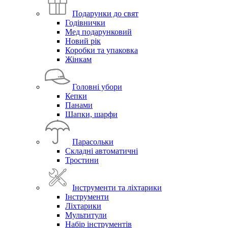
Подарунки до свят
Годівнички
Мед подарунковий
Новий рік
Коробки та упаковка
Жінкам
Головні убори
Кепки
Панами
Шапки, шарфи
Парасольки
Складні автоматичні
Тростини
Інструменти та ліхтарики
Інструменти
Ліхтарики
Мультитули
Набір інструментів