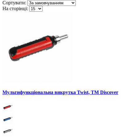
Сортувати:
На сторінці:
Мультифункціональна викрутка Twist, TM Discover