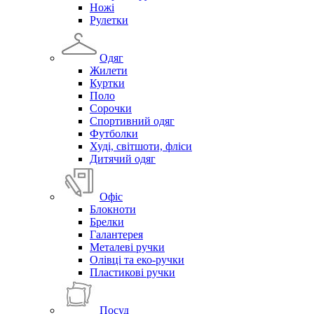
Ножі
Рулетки
Одяг
Жилети
Куртки
Поло
Сорочки
Спортивний одяг
Футболки
Худі, світшоти, фліси
Дитячий одяг
Офіс
Блокноти
Брелки
Галантерея
Металеві ручки
Олівці та еко-ручки
Пластикові ручки
Посуд