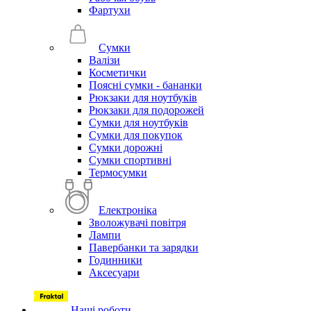
Фартухи
Сумки
Валізи
Косметички
Поясні сумки - бананки
Рюкзаки для ноутбуків
Рюкзаки для подорожей
Сумки для ноутбуків
Сумки для покупок
Сумки дорожні
Сумки спортивні
Термосумки
Електроніка
Зволожувачі повітря
Лампи
Павербанки та зарядки
Годинники
Аксесуари
Наші роботи