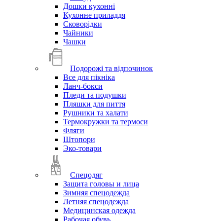
Дошки кухонні
Кухонне приладдя
Сковорідки
Чайники
Чашки
Подорожі та відпочинок
Все для пікніка
Ланч-бокси
Пледи та подушки
Пляшки для пиття
Рушники та халати
Термокружки та термоси
Фляги
Штопори
Эко-товари
Спецодяг
Защита головы и лица
Зимняя спецодежда
Летняя спецодежда
Медицинская одежда
Рабочая обувь