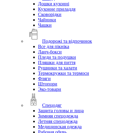
Дошки кухонні
Кухонне приладдя
Сковорідки
Чайники
Чашки
Подорожі та відпочинок
Все для пікніка
Ланч-бокси
Пледи та подушки
Пляшки для пиття
Рушники та халати
Термокружки та термоси
Фляги
Штопори
Эко-товари
Спецодяг
Защита головы и лица
Зимняя спецодежда
Летняя спецодежда
Медицинская одежда
Рабочая обувь