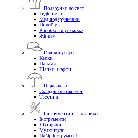
Подарунки до свят
Годівнички
Мед подарунковий
Новий рік
Коробки та упаковка
Жінкам
Головні убори
Кепки
Панами
Шапки, шарфи
Парасольки
Складні автоматичні
Тростини
Інструменти та ліхтарики
Інструменти
Ліхтарики
Мультитули
Набір інструментів