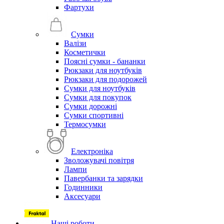
Фартухи
Сумки
Валізи
Косметички
Поясні сумки - бананки
Рюкзаки для ноутбуків
Рюкзаки для подорожей
Сумки для ноутбуків
Сумки для покупок
Сумки дорожні
Сумки спортивні
Термосумки
Електроніка
Зволожувачі повітря
Лампи
Павербанки та зарядки
Годинники
Аксесуари
Наші роботи