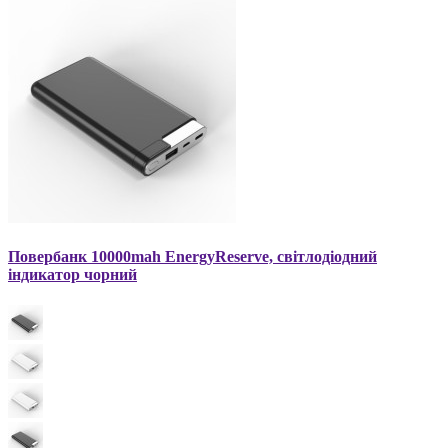
Повербанк 10000mah EnergyReserve, світлодіодний
індикатор чорний