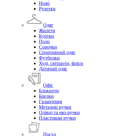
Ножі
Рулетки
Одяг
Жилети
Куртки
Поло
Сорочки
Спортивний одяг
Футболки
Худі, світшоти, фліси
Дитячий одяг
Офіс
Блокноти
Брелки
Галантерея
Металеві ручки
Олівці та еко-ручки
Пластикові ручки
Посуд