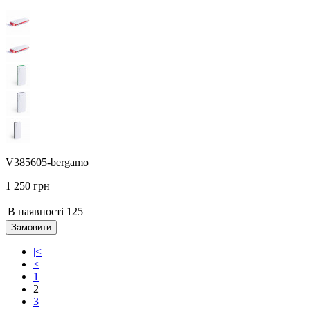
V385605-bergamo
1 250 грн
В наявності
125
Замовити
|<
<
1
2
3