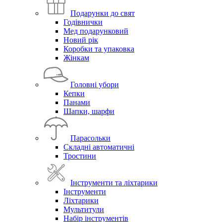
Подарунки до свят
Годівнички
Мед подарунковий
Новий рік
Коробки та упаковка
Жінкам
Головні убори
Кепки
Панами
Шапки, шарфи
Парасольки
Складні автоматичні
Тростини
Інструменти та ліхтарики
Інструменти
Ліхтарики
Мультитули
Набір інструментів