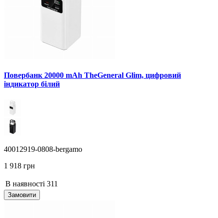
Повербанк 20000 mAh TheGeneral Glim, цифровий
індикатор білий
40012919-0808-bergamo
1 918 грн
В наявності
311
Замовити