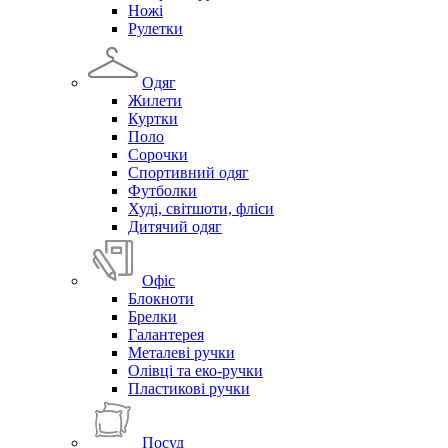
Ножі
Рулетки
Одяг
Жилети
Куртки
Поло
Сорочки
Спортивний одяг
Футболки
Худі, світшоти, фліси
Дитячий одяг
Офіс
Блокноти
Брелки
Галантерея
Металеві ручки
Олівці та еко-ручки
Пластикові ручки
Посуд