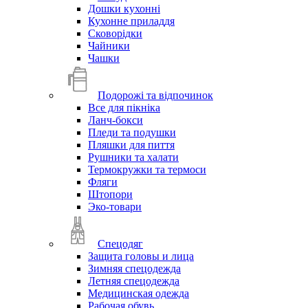
Дошки кухонні
Кухонне приладдя
Сковорідки
Чайники
Чашки
Подорожі та відпочинок
Все для пікніка
Ланч-бокси
Пледи та подушки
Пляшки для пиття
Рушники та халати
Термокружки та термоси
Фляги
Штопори
Эко-товари
Спецодяг
Защита головы и лица
Зимняя спецодежда
Летняя спецодежда
Медицинская одежда
Рабочая обувь