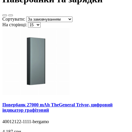
Сортувати:
На сторінці:
Повербанк 27000 mAh TheGeneral Trivor, цифровий
індикатор графітовий
40012122-1111-bergamo
4 187 грн