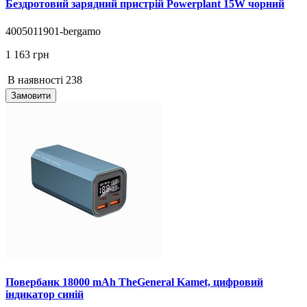
Бездротовий зарядний пристрій Powerplant 15W чорний
4005011901-bergamo
1 163 грн
В наявності
238
Замовити
Повербанк 18000 mAh TheGeneral Kamet, цифровий
індикатор синій