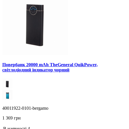
Повербанк 20000 mAh TheGeneral QuikPower,
світлодіодний індикатор чорний
40011922-0101-bergamo
1 369 грн
В наявності
4