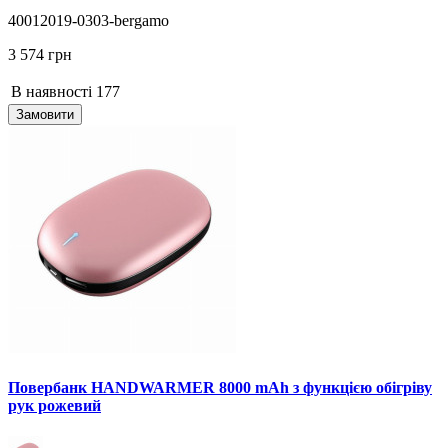
40012019-0303-bergamo
3 574 грн
В наявності
177
Замовити
Повербанк HANDWARMER 8000 mAh з функцією обігріву
рук рожевий