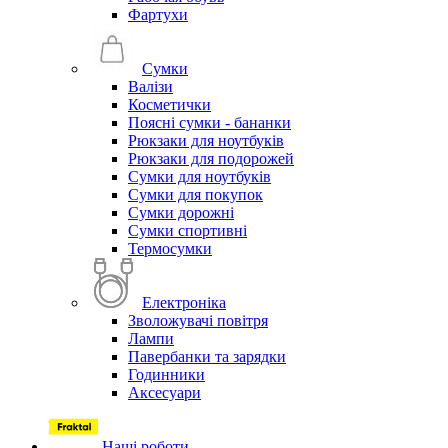
Фартухи
Сумки
Валізи
Косметички
Поясні сумки - бананки
Рюкзаки для ноутбуків
Рюкзаки для подорожей
Сумки для ноутбуків
Сумки для покупок
Сумки дорожні
Сумки спортивні
Термосумки
Електроніка
Зволожувачі повітря
Лампи
Павербанки та зарядки
Годинники
Аксесуари
Наші роботи