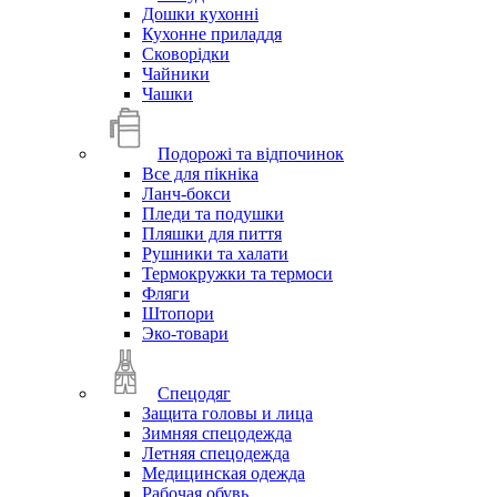
Дошки кухонні
Кухонне приладдя
Сковорідки
Чайники
Чашки
Подорожі та відпочинок
Все для пікніка
Ланч-бокси
Пледи та подушки
Пляшки для пиття
Рушники та халати
Термокружки та термоси
Фляги
Штопори
Эко-товари
Спецодяг
Защита головы и лица
Зимняя спецодежда
Летняя спецодежда
Медицинская одежда
Рабочая обувь