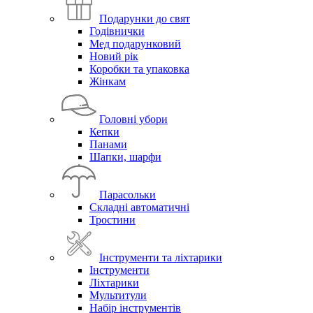
Подарунки до свят
Годівнички
Мед подарунковий
Новий рік
Коробки та упаковка
Жінкам
Головні убори
Кепки
Панами
Шапки, шарфи
Парасольки
Складні автоматичні
Тростини
Інструменти та ліхтарики
Інструменти
Ліхтарики
Мультитули
Набір інструментів