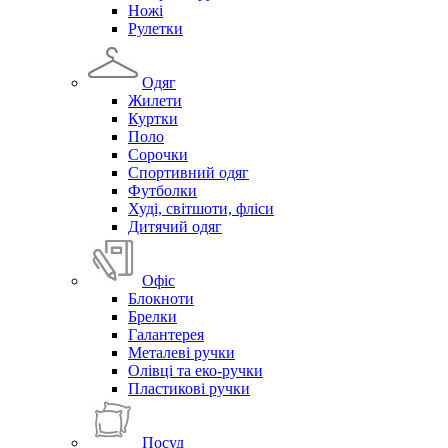
Ножі
Рулетки
Одяг
Жилети
Куртки
Поло
Сорочки
Спортивний одяг
Футболки
Худі, світшоти, фліси
Дитячий одяг
Офіс
Блокноти
Брелки
Галантерея
Металеві ручки
Олівці та еко-ручки
Пластикові ручки
Посуд