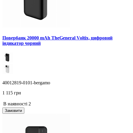
Повербанк 20000 mAh TheGeneral Voltix, цифровий
індикатор чорний
40012819-0101-bergamo
1 115 грн
В наявності
2
Замовити