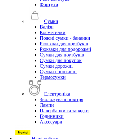
Фартухи
Сумки
Валізи
Косметички
Поясні сумки - бананки
Рюкзаки для ноутбуків
Рюкзаки для подорожей
Сумки для ноутбуків
Сумки для покупок
Сумки дорожні
Сумки спортивні
Термосумки
Електроніка
Зволожувачі повітря
Лампи
Павербанки та зарядки
Годинники
Аксесуари
Наші роботи