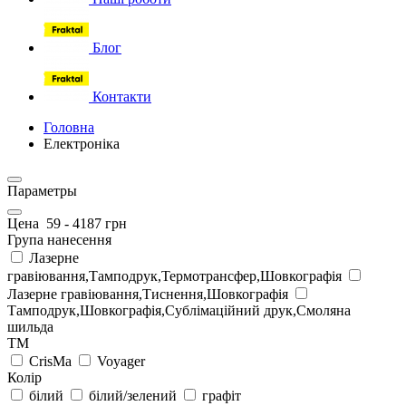
Блог
Контакти
Головна
Електроніка
Параметры
Цена
59
-
4187
грн
Група нанесення
Лазерне
гравіювання,Тамподрук,Термотрансфер,Шовкографія
Лазерне гравіювання,Тиснення,Шовкографія
Тамподрук,Шовкографія,Сублімаційний друк,Смоляна
шильда
ТМ
CrisMa
Voyager
Колір
білий
білий/зелений
графіт