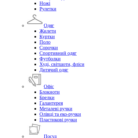
Ножі
Рулетки
Одяг
Жилети
Куртки
Поло
Сорочки
Спортивний одяг
Футболки
Худі, світшоти, фліси
Дитячий одяг
Офіс
Блокноти
Брелки
Галантерея
Металеві ручки
Олівці та еко-ручки
Пластикові ручки
Посуд