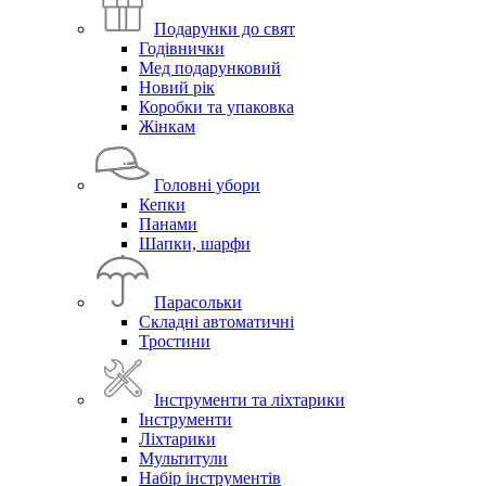
Подарунки до свят
Годівнички
Мед подарунковий
Новий рік
Коробки та упаковка
Жінкам
Головні убори
Кепки
Панами
Шапки, шарфи
Парасольки
Складні автоматичні
Тростини
Інструменти та ліхтарики
Інструменти
Ліхтарики
Мультитули
Набір інструментів