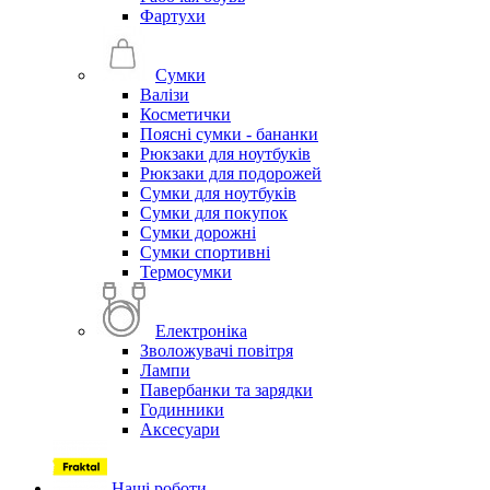
Фартухи
Сумки
Валізи
Косметички
Поясні сумки - бананки
Рюкзаки для ноутбуків
Рюкзаки для подорожей
Сумки для ноутбуків
Сумки для покупок
Сумки дорожні
Сумки спортивні
Термосумки
Електроніка
Зволожувачі повітря
Лампи
Павербанки та зарядки
Годинники
Аксесуари
Наші роботи