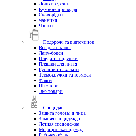
Дошки кухонні
Кухонне приладдя
Сковорідки
Чайники
Чашки
Подорожі та відпочинок
Все для пікніка
Ланч-бокси
Пледи та подушки
Пляшки для пиття
Рушники та халати
Термокружки та термоси
Фляги
Штопори
Эко-товари
Спецодяг
Защита головы и лица
Зимняя спецодежда
Летняя спецодежда
Медицинская одежда
Рабочая обувь