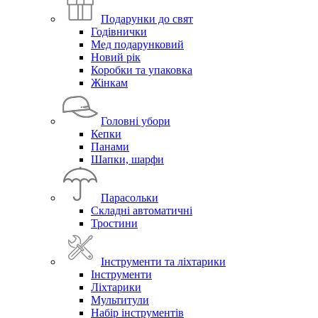
Подарунки до свят
Годівнички
Мед подарунковий
Новий рік
Коробки та упаковка
Жінкам
Головні убори
Кепки
Панами
Шапки, шарфи
Парасольки
Складні автоматичні
Тростини
Інструменти та ліхтарики
Інструменти
Ліхтарики
Мультитули
Набір інструментів