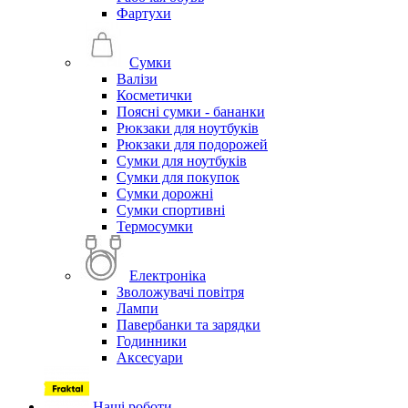
Фартухи
Сумки
Валізи
Косметички
Поясні сумки - бананки
Рюкзаки для ноутбуків
Рюкзаки для подорожей
Сумки для ноутбуків
Сумки для покупок
Сумки дорожні
Сумки спортивні
Термосумки
Електроніка
Зволожувачі повітря
Лампи
Павербанки та зарядки
Годинники
Аксесуари
Наші роботи