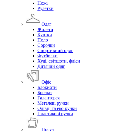
Ножі
Рулетки
Одяг
Жилети
Куртки
Поло
Сорочки
Спортивний одяг
Футболки
Худі, світшоти, фліси
Дитячий одяг
Офіс
Блокноти
Брелки
Галантерея
Металеві ручки
Олівці та еко-ручки
Пластикові ручки
Посуд