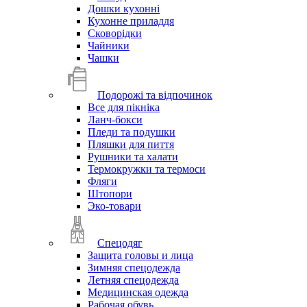
Дошки кухонні
Кухонне приладдя
Сковорідки
Чайники
Чашки
Подорожі та відпочинок
Все для пікніка
Ланч-бокси
Пледи та подушки
Пляшки для пиття
Рушники та халати
Термокружки та термоси
Фляги
Штопори
Эко-товари
Спецодяг
Защита головы и лица
Зимняя спецодежда
Летняя спецодежда
Медицинская одежда
Рабочая обувь