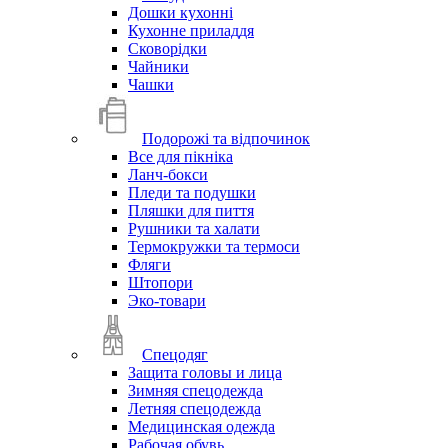
Дошки кухонні
Кухонне приладдя
Сковорідки
Чайники
Чашки
Подорожі та відпочинок
Все для пікніка
Ланч-бокси
Пледи та подушки
Пляшки для пиття
Рушники та халати
Термокружки та термоси
Фляги
Штопори
Эко-товари
Спецодяг
Защита головы и лица
Зимняя спецодежда
Летняя спецодежда
Медицинская одежда
Рабочая обувь