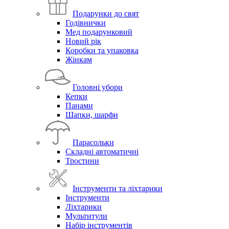
Подарунки до свят
Годівнички
Мед подарунковий
Новий рік
Коробки та упаковка
Жінкам
Головні убори
Кепки
Панами
Шапки, шарфи
Парасольки
Складні автоматичні
Тростини
Інструменти та ліхтарики
Інструменти
Ліхтарики
Мультитули
Набір інструментів