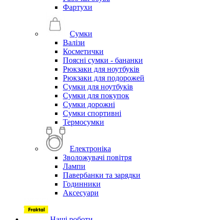
Фартухи
Сумки
Валізи
Косметички
Поясні сумки - бананки
Рюкзаки для ноутбуків
Рюкзаки для подорожей
Сумки для ноутбуків
Сумки для покупок
Сумки дорожні
Сумки спортивні
Термосумки
Електроніка
Зволожувачі повітря
Лампи
Павербанки та зарядки
Годинники
Аксесуари
Наші роботи