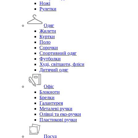
Ножі
Рулетки
Одяг
Жилети
Куртки
Поло
Сорочки
Спортивний одяг
Футболки
Худі, світшоти, фліси
Дитячий одяг
Офіс
Блокноти
Брелки
Галантерея
Металеві ручки
Олівці та еко-ручки
Пластикові ручки
Посуд