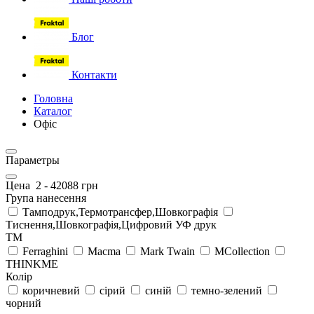
Блог
Контакти
Головна
Каталог
Офіс
Параметры
Цена
2
-
42088
грн
Група нанесення
Тамподрук,Термотрансфер,Шовкографія
Тиснення,Шовкографія,Цифровий УФ друк
ТМ
Ferraghini
Macma
Mark Twain
MCollection
THINKME
Колір
коричневий
сірий
синій
темно-зелений
чорний