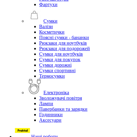
Фартухи
Сумки
Валізи
Косметички
Поясні сумки - бананки
Рюкзаки для ноутбуків
Рюкзаки для подорожей
Сумки для ноутбуків
Сумки для покупок
Сумки дорожні
Сумки спортивні
Термосумки
Електроніка
Зволожувачі повітря
Лампи
Павербанки та зарядки
Годинники
Аксесуари
Наші роботи