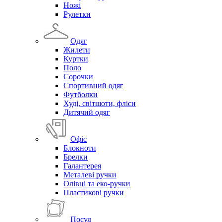
Ножі
Рулетки
Одяг
Жилети
Куртки
Поло
Сорочки
Спортивний одяг
Футболки
Худі, світшоти, фліси
Дитячий одяг
Офіс
Блокноти
Брелки
Галантерея
Металеві ручки
Олівці та еко-ручки
Пластикові ручки
Посуд