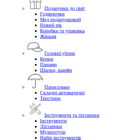
Подарунки до свят
Годівнички
Мед подарунковий
Новий рік
Коробки та упаковка
Жінкам
Головні убори
Кепки
Панами
Шапки, шарфи
Парасольки
Складні автоматичні
Тростини
Інструменти та ліхтарики
Інструменти
Ліхтарики
Мультитули
Набір інструментів