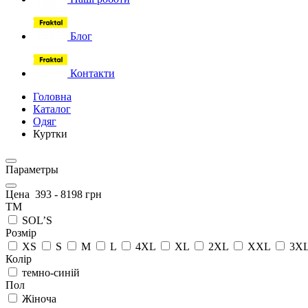
Блог
Контакти
Головна
Каталог
Одяг
Куртки
Параметры
Цена
393
-
8198
грн
ТМ
SOL’S
Розмір
XS
S
M
L
4XL
XL
2XL
XXL
3X
Колір
темно-синій
Пол
Жіноча