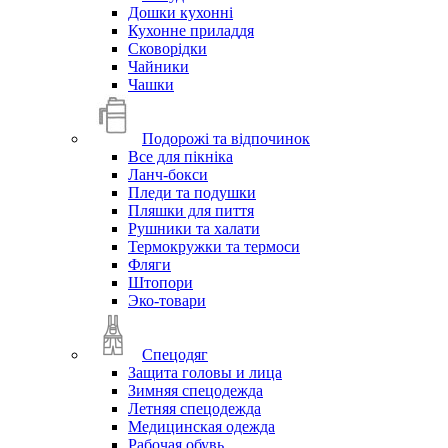
Дошки кухонні
Кухонне приладдя
Сковорідки
Чайники
Чашки
Подорожі та відпочинок
Все для пікніка
Ланч-бокси
Пледи та подушки
Пляшки для пиття
Рушники та халати
Термокружки та термоси
Фляги
Штопори
Эко-товари
Спецодяг
Защита головы и лица
Зимняя спецодежда
Летняя спецодежда
Медицинская одежда
Рабочая обувь