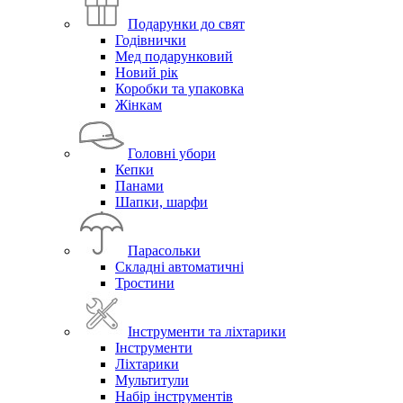
Подарунки до свят
Годівнички
Мед подарунковий
Новий рік
Коробки та упаковка
Жінкам
Головні убори
Кепки
Панами
Шапки, шарфи
Парасольки
Складні автоматичні
Тростини
Інструменти та ліхтарики
Інструменти
Ліхтарики
Мультитули
Набір інструментів