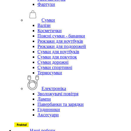
Фартухи
Сумки
Валізи
Косметички
Поясні сумки - бананки
Рюкзаки для ноутбуків
Рюкзаки для подорожей
Сумки для ноутбуків
Сумки для покупок
Сумки дорожні
Сумки спортивні
Термосумки
Електроніка
Зволожувачі повітря
Лампи
Павербанки та зарядки
Годинники
Аксесуари
Наші роботи