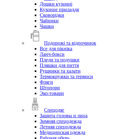
Дошки кухонні
Кухонне приладдя
Сковорідки
Чайники
Чашки
Подорожі та відпочинок
Все для пікніка
Ланч-бокси
Пледи та подушки
Пляшки для пиття
Рушники та халати
Термокружки та термоси
Фляги
Штопори
Эко-товари
Спецодяг
Защита головы и лица
Зимняя спецодежда
Летняя спецодежда
Медицинская одежда
Рабочая обувь