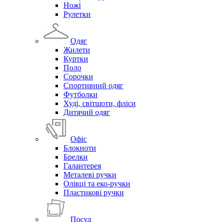
Ножі
Рулетки
Одяг
Жилети
Куртки
Поло
Сорочки
Спортивний одяг
Футболки
Худі, світшоти, фліси
Дитячий одяг
Офіс
Блокноти
Брелки
Галантерея
Металеві ручки
Олівці та еко-ручки
Пластикові ручки
Посуд