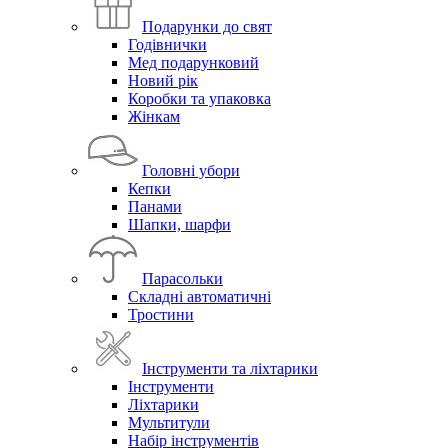
Подарунки до свят
Годівнички
Мед подарунковий
Новий рік
Коробки та упаковка
Жінкам
Головні убори
Кепки
Панами
Шапки, шарфи
Парасольки
Складні автоматичні
Тростини
Інструменти та ліхтарики
Інструменти
Ліхтарики
Мультитули
Набір інструментів