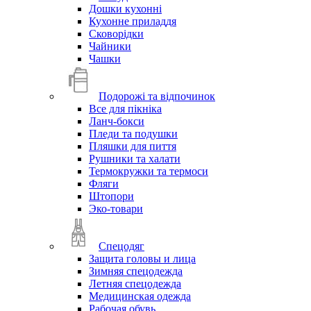
Дошки кухонні
Кухонне приладдя
Сковорідки
Чайники
Чашки
Подорожі та відпочинок
Все для пікніка
Ланч-бокси
Пледи та подушки
Пляшки для пиття
Рушники та халати
Термокружки та термоси
Фляги
Штопори
Эко-товари
Спецодяг
Защита головы и лица
Зимняя спецодежда
Летняя спецодежда
Медицинская одежда
Рабочая обувь