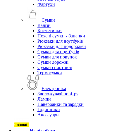
Фартухи
Сумки
Валізи
Косметички
Поясні сумки - бананки
Рюкзаки для ноутбуків
Рюкзаки для подорожей
Сумки для ноутбуків
Сумки для покупок
Сумки дорожні
Сумки спортивні
Термосумки
Електроніка
Зволожувачі повітря
Лампи
Павербанки та зарядки
Годинники
Аксесуари
Наші роботи