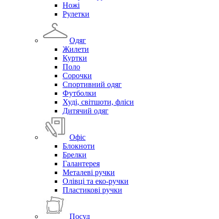
Ножі
Рулетки
Одяг
Жилети
Куртки
Поло
Сорочки
Спортивний одяг
Футболки
Худі, світшоти, фліси
Дитячий одяг
Офіс
Блокноти
Брелки
Галантерея
Металеві ручки
Олівці та еко-ручки
Пластикові ручки
Посуд