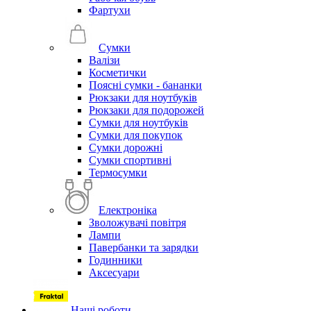
Фартухи
Сумки
Валізи
Косметички
Поясні сумки - бананки
Рюкзаки для ноутбуків
Рюкзаки для подорожей
Сумки для ноутбуків
Сумки для покупок
Сумки дорожні
Сумки спортивні
Термосумки
Електроніка
Зволожувачі повітря
Лампи
Павербанки та зарядки
Годинники
Аксесуари
Наші роботи