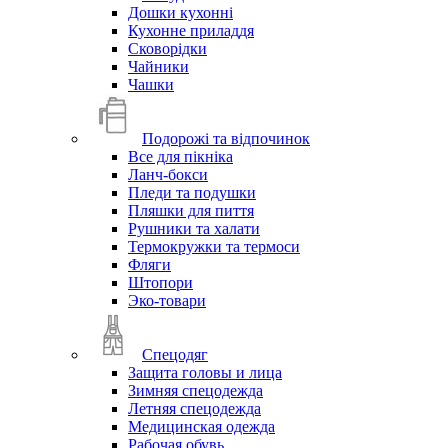
Дошки кухонні
Кухонне приладдя
Сковорідки
Чайники
Чашки
Подорожі та відпочинок
Все для пікніка
Ланч-бокси
Пледи та подушки
Пляшки для пиття
Рушники та халати
Термокружки та термоси
Фляги
Штопори
Эко-товари
Спецодяг
Защита головы и лица
Зимняя спецодежда
Летняя спецодежда
Медицинская одежда
Рабочая обувь