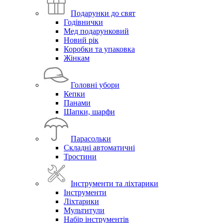
Подарунки до свят
Годівнички
Мед подарунковий
Новий рік
Коробки та упаковка
Жінкам
Головні убори
Кепки
Панами
Шапки, шарфи
Парасольки
Складні автоматичні
Тростини
Інструменти та ліхтарики
Інструменти
Ліхтарики
Мультитули
Набір інструментів