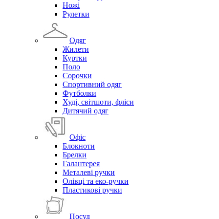
Ножі
Рулетки
Одяг
Жилети
Куртки
Поло
Сорочки
Спортивний одяг
Футболки
Худі, світшоти, фліси
Дитячий одяг
Офіс
Блокноти
Брелки
Галантерея
Металеві ручки
Олівці та еко-ручки
Пластикові ручки
Посуд