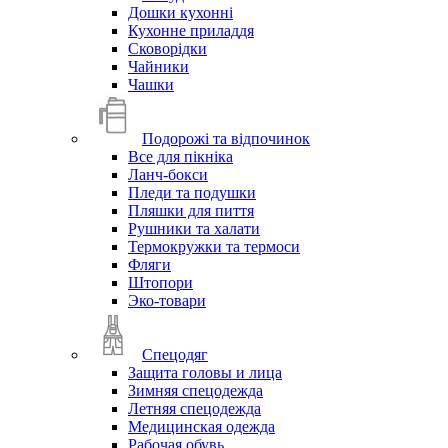
Дошки кухонні
Кухонне приладдя
Сковорідки
Чайники
Чашки
Подорожі та відпочинок
Все для пікніка
Ланч-бокси
Пледи та подушки
Пляшки для пиття
Рушники та халати
Термокружки та термоси
Фляги
Штопори
Эко-товари
Спецодяг
Защита головы и лица
Зимняя спецодежда
Летняя спецодежда
Медицинская одежда
Рабочая обувь