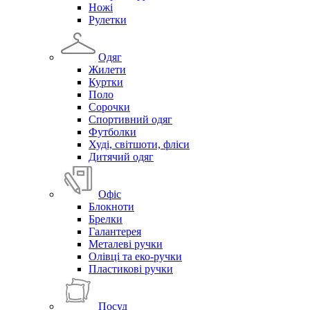
Ножі
Рулетки
Одяг
Жилети
Куртки
Поло
Сорочки
Спортивний одяг
Футболки
Худі, світшоти, фліси
Дитячий одяг
Офіс
Блокноти
Брелки
Галантерея
Металеві ручки
Олівці та еко-ручки
Пластикові ручки
Посуд