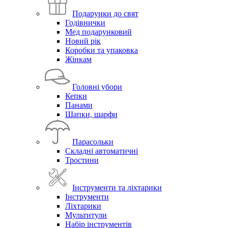
Подарунки до свят
Годівнички
Мед подарунковий
Новий рік
Коробки та упаковка
Жінкам
Головні убори
Кепки
Панами
Шапки, шарфи
Парасольки
Складні автоматичні
Тростини
Інструменти та ліхтарики
Інструменти
Ліхтарики
Мультитули
Набір інструментів