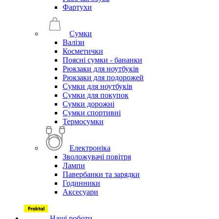
Фартухи
Сумки
Валізи
Косметички
Поясні сумки - бананки
Рюкзаки для ноутбуків
Рюкзаки для подорожей
Сумки для ноутбуків
Сумки для покупок
Сумки дорожні
Сумки спортивні
Термосумки
Електроніка
Зволожувачі повітря
Лампи
Павербанки та зарядки
Годинники
Аксесуари
Наші роботи