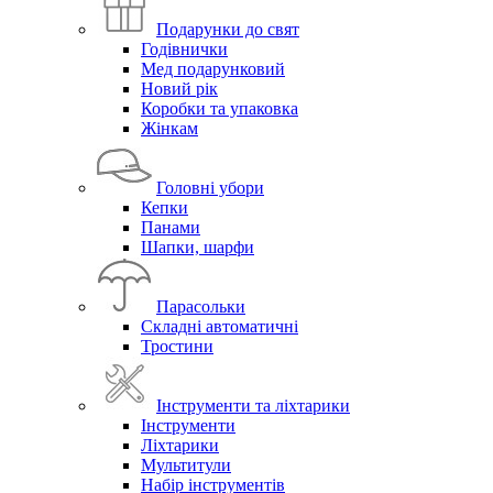
Подарунки до свят
Годівнички
Мед подарунковий
Новий рік
Коробки та упаковка
Жінкам
Головні убори
Кепки
Панами
Шапки, шарфи
Парасольки
Складні автоматичні
Тростини
Інструменти та ліхтарики
Інструменти
Ліхтарики
Мультитули
Набір інструментів