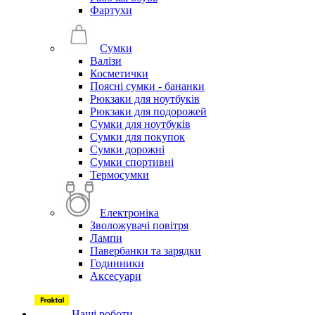
Фартухи
Сумки
Валізи
Косметички
Поясні сумки - бананки
Рюкзаки для ноутбуків
Рюкзаки для подорожей
Сумки для ноутбуків
Сумки для покупок
Сумки дорожні
Сумки спортивні
Термосумки
Електроніка
Зволожувачі повітря
Лампи
Павербанки та зарядки
Годинники
Аксесуари
Наші роботи