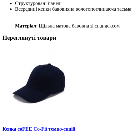
Структуровані панелі
Всередині кепки бавовняна вологопоглинаюча тасьма
Матеріал
: Щільна матова бавовна зі спандексом
Переглянуті товари
Кепка coFEE Co-Fit темно-синій