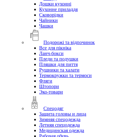
Дошки кухонні
Кухонне приладдя
Сковорідки
Чайники
Чашки
Подорожі та відпочинок
Все для пікніка
Ланч-бокси
Пледи та подушки
Пляшки для пиття
Рушники та халати
Термокружки та термоси
Фляги
Штопори
Эко-товари
Спецодяг
Защита головы и лица
Зимняя спецодежда
Летняя спецодежда
Медицинская одежда
Рабочая обувь