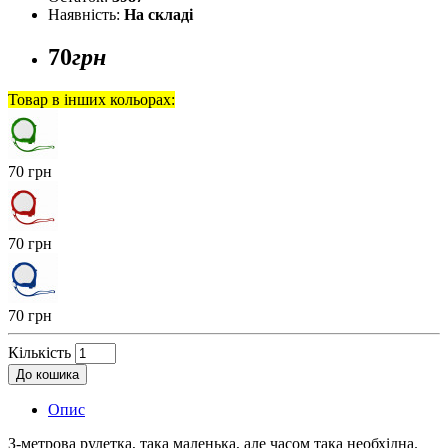
Наявність:
На складі
70
грн
Товар в інших кольорах:
70 грн
70 грн
70 грн
Кількість
До кошика
Опис
З-метрова рулетка, така маленька, але часом така необхідна.