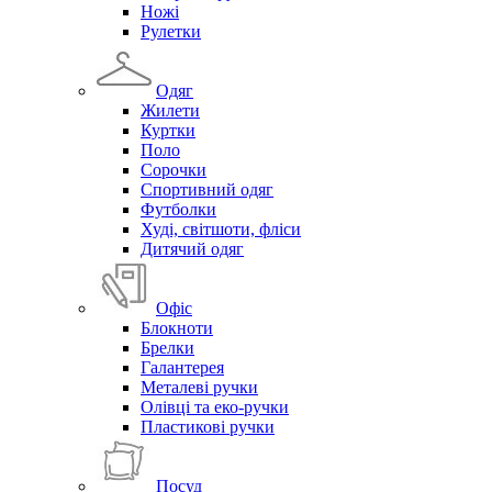
Ножі
Рулетки
Одяг
Жилети
Куртки
Поло
Сорочки
Спортивний одяг
Футболки
Худі, світшоти, фліси
Дитячий одяг
Офіс
Блокноти
Брелки
Галантерея
Металеві ручки
Олівці та еко-ручки
Пластикові ручки
Посуд