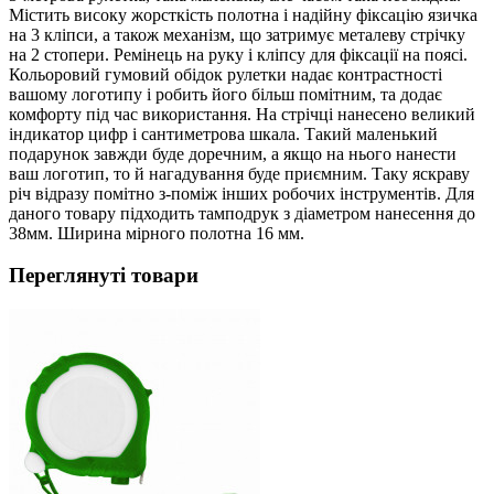
Містить високу жорсткість полотна і надійну фіксацію язичка
на 3 кліпси, а також механізм, що затримує металеву стрічку
на 2 стопери. Ремінець на руку і кліпсу для фіксації на поясі.
Кольоровий гумовий обідок рулетки надає контрастності
вашому логотипу і робить його більш помітним, та додає
комфорту під час використання. На стрічці нанесено великий
індикатор цифр і сантиметрова шкала. Такий маленький
подарунок завжди буде доречним, а якщо на нього нанести
ваш логотип, то й нагадування буде приємним. Таку яскраву
річ відразу помітно з-поміж інших робочих інструментів. Для
даного товару підходить тамподрук з діаметром нанесення до
38мм. Ширина мірного полотна 16 мм.
Переглянуті товари