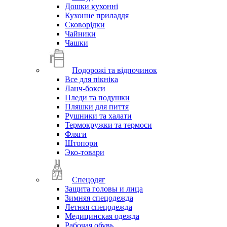
Дошки кухонні
Кухонне приладдя
Сковорідки
Чайники
Чашки
Подорожі та відпочинок
Все для пікніка
Ланч-бокси
Пледи та подушки
Пляшки для пиття
Рушники та халати
Термокружки та термоси
Фляги
Штопори
Эко-товари
Спецодяг
Защита головы и лица
Зимняя спецодежда
Летняя спецодежда
Медицинская одежда
Рабочая обувь