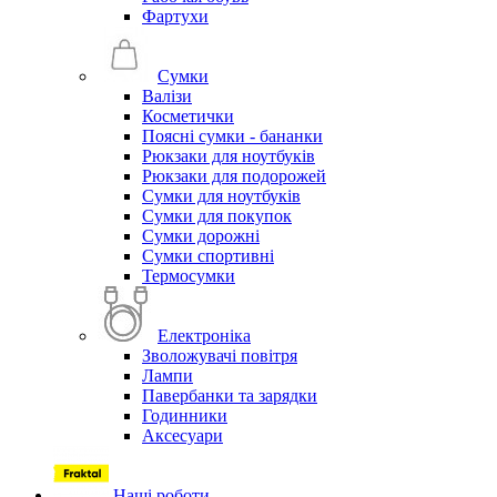
Фартухи
Сумки
Валізи
Косметички
Поясні сумки - бананки
Рюкзаки для ноутбуків
Рюкзаки для подорожей
Сумки для ноутбуків
Сумки для покупок
Сумки дорожні
Сумки спортивні
Термосумки
Електроніка
Зволожувачі повітря
Лампи
Павербанки та зарядки
Годинники
Аксесуари
Наші роботи