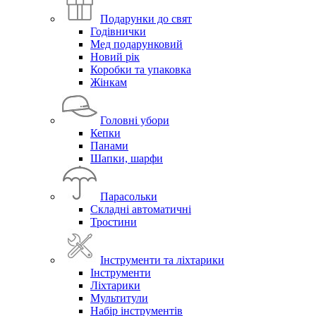
Подарунки до свят
Годівнички
Мед подарунковий
Новий рік
Коробки та упаковка
Жінкам
Головні убори
Кепки
Панами
Шапки, шарфи
Парасольки
Складні автоматичні
Тростини
Інструменти та ліхтарики
Інструменти
Ліхтарики
Мультитули
Набір інструментів