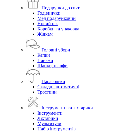
Подарунки до свят
Годівнички
Мед подарунковий
Новий рік
Коробки та упаковка
Жінкам
Головні убори
Кепки
Панами
Шапки, шарфи
Парасольки
Складні автоматичні
Тростини
Інструменти та ліхтарики
Інструменти
Ліхтарики
Мультитули
Набір інструментів