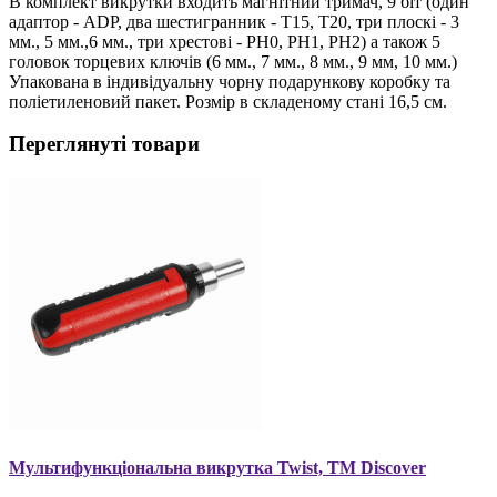
В комплект викрутки входить магнітний тримач, 9 біт (один
адаптор - ADP, два шестигранник - Т15, Т20, три плоскі - 3
мм., 5 мм.,6 мм., три хрестові - PH0, PH1, PH2) а також 5
головок торцевих ключів (6 мм., 7 мм., 8 мм., 9 мм, 10 мм.)
Упакована в індивідуальну чорну подарункову коробку та
поліетиленовий пакет. Розмір в складеному стані 16,5 см.
Переглянуті товари
Мультифункціональна викрутка Twist, TM Discover