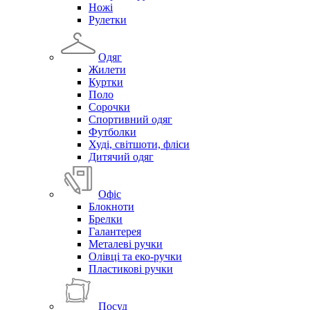
Ножі
Рулетки
Одяг
Жилети
Куртки
Поло
Сорочки
Спортивний одяг
Футболки
Худі, світшоти, фліси
Дитячий одяг
Офіс
Блокноти
Брелки
Галантерея
Металеві ручки
Олівці та еко-ручки
Пластикові ручки
Посуд