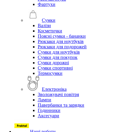
Фартухи
Сумки
Валізи
Косметички
Поясні сумки - бананки
Рюкзаки для ноутбуків
Рюкзаки для подорожей
Сумки для ноутбуків
Сумки для покупок
Сумки дорожні
Сумки спортивні
Термосумки
Електроніка
Зволожувачі повітря
Лампи
Павербанки та зарядки
Годинники
Аксесуари
Наші роботи