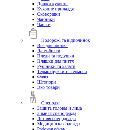
Дошки кухонні
Кухонне приладдя
Сковорідки
Чайники
Чашки
Подорожі та відпочинок
Все для пікніка
Ланч-бокси
Пледи та подушки
Пляшки для пиття
Рушники та халати
Термокружки та термоси
Фляги
Штопори
Эко-товари
Спецодяг
Защита головы и лица
Зимняя спецодежда
Летняя спецодежда
Медицинская одежда
Рабочая обувь