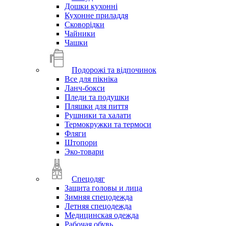
Дошки кухонні
Кухонне приладдя
Сковорідки
Чайники
Чашки
Подорожі та відпочинок
Все для пікніка
Ланч-бокси
Пледи та подушки
Пляшки для пиття
Рушники та халати
Термокружки та термоси
Фляги
Штопори
Эко-товари
Спецодяг
Защита головы и лица
Зимняя спецодежда
Летняя спецодежда
Медицинская одежда
Рабочая обувь