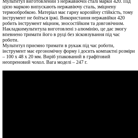
Мультитул виготовлений з нержавіючої сталі марки 420. Під
цією маркою випускають нержавіючу сталь, зміцнену
термообробкою. Матеріал має гарну корозійну стійкість, тому
інструмент не боїться іржі. Використання нержавійки 420
робить інструмент міцним, зносостійким та довговічним.
Накладкимультитула виготовлені з алюмінію, це дає змогу
впевнено тримати його в руці без зісковзування під час
роботи.
Мультитул приємно тримати в рукаж під час роботи,
інструмент має ергономічну форму і досить компактні розміри
– 100 х 48 х 20 мм. Виріб упакований в графітовий
неопреновий чохол. Вага моделі – 247 г.