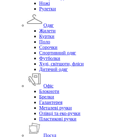
Ножі
Рулетки
Одяг
Жилети
Куртки
Поло
Сорочки
Спортивний одяг
Футболки
Худі, світшоти, фліси
Дитячий одяг
Офіс
Блокноти
Брелки
Галантерея
Металеві ручки
Олівці та еко-ручки
Пластикові ручки
Посуд