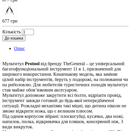
677 грн
Кількість
До кошика
Опис
Мультитул
Protool
від бренду TheGeneral – це універсальний
багатофункціональний інструмент 11 в 1, призначений для
широкого використання. Кишенькову модель, яка заміняє
цілий набір інструментів, беруть у подорожі, на полювання чи
на риболовлю. Для любителів туристичних походів мультитул
став майже обов’язковим аксесуаром.
Мультитул допоможе закрутити всі болти, відрізати провід,
інструмент завжди готовий до будь-якої непередбаченої
ситуації. Розкладні механізми такі міцні, що дитина ніколи не
зможе відкрити ножа, що є великим плюсом.
Під одним корпусом зібрані: плоскогубці, кусачки, два ножі,
напилок, пилка, відкривачка для пляшок, консервний ніж, 3
види викруток.