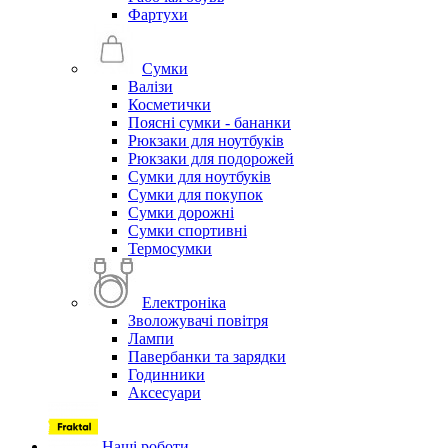
Фартухи
Сумки
Валізи
Косметички
Поясні сумки - бананки
Рюкзаки для ноутбуків
Рюкзаки для подорожей
Сумки для ноутбуків
Сумки для покупок
Сумки дорожні
Сумки спортивні
Термосумки
Електроніка
Зволожувачі повітря
Лампи
Павербанки та зарядки
Годинники
Аксесуари
Наші роботи