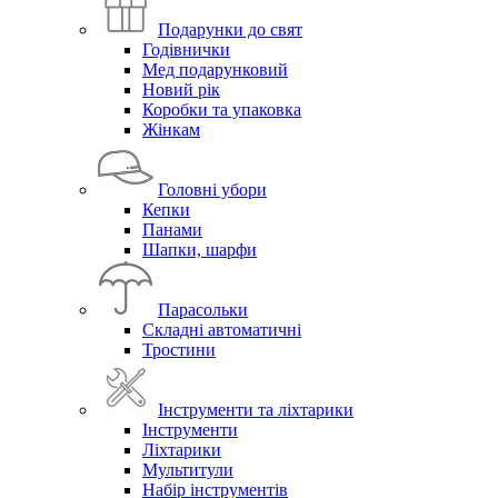
Подарунки до свят
Годівнички
Мед подарунковий
Новий рік
Коробки та упаковка
Жінкам
Головні убори
Кепки
Панами
Шапки, шарфи
Парасольки
Складні автоматичні
Тростини
Інструменти та ліхтарики
Інструменти
Ліхтарики
Мультитули
Набір інструментів