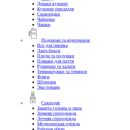
Дошки кухонні
Кухонне приладдя
Сковорідки
Чайники
Чашки
Подорожі та відпочинок
Все для пікніка
Ланч-бокси
Пледи та подушки
Пляшки для пиття
Рушники та халати
Термокружки та термоси
Фляги
Штопори
Эко-товари
Спецодяг
Защита головы и лица
Зимняя спецодежда
Летняя спецодежда
Медицинская одежда
Рабочая обувь