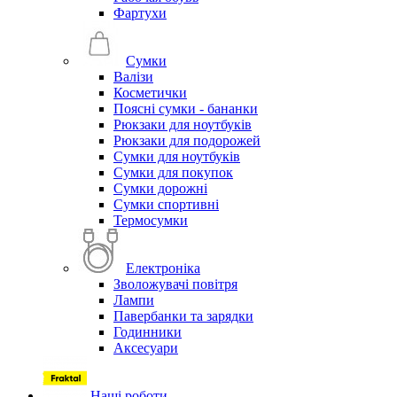
Фартухи
Сумки
Валізи
Косметички
Поясні сумки - бананки
Рюкзаки для ноутбуків
Рюкзаки для подорожей
Сумки для ноутбуків
Сумки для покупок
Сумки дорожні
Сумки спортивні
Термосумки
Електроніка
Зволожувачі повітря
Лампи
Павербанки та зарядки
Годинники
Аксесуари
Наші роботи