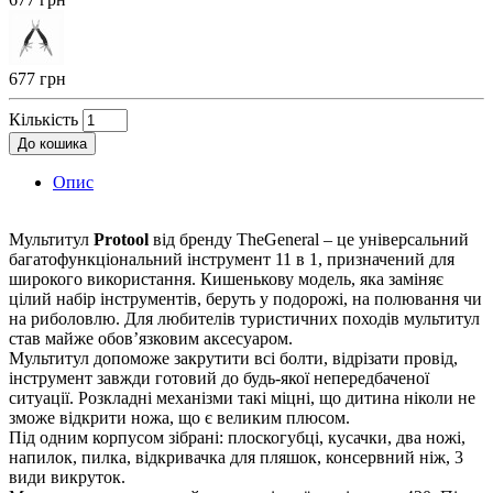
677 грн
Кількість
До кошика
Опис
Мультитул
Protool
від бренду TheGeneral – це універсальний
багатофункціональний інструмент 11 в 1, призначений для
широкого використання. Кишенькову модель, яка заміняє
цілий набір інструментів, беруть у подорожі, на полювання чи
на риболовлю. Для любителів туристичних походів мультитул
став майже обов’язковим аксесуаром.
Мультитул допоможе закрутити всі болти, відрізати провід,
інструмент завжди готовий до будь-якої непередбаченої
ситуації. Розкладні механізми такі міцні, що дитина ніколи не
зможе відкрити ножа, що є великим плюсом.
Під одним корпусом зібрані: плоскогубці, кусачки, два ножі,
напилок, пилка, відкривачка для пляшок, консервний ніж, 3
види викруток.