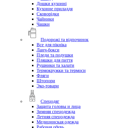
Дошки кухонні
Кухонне приладдя
Сковорідки
Чайники
Чашки
Подорожі та відпочинок
Все для пікніка
Ланч-бокси
Пледи та подушки
Пляшки для пиття
Рушники та халати
Термокружки та термоси
Фляги
Штопори
Эко-товари
Спецодяг
Защита головы и лица
Зимняя спецодежда
Летняя спецодежда
Медицинская одежда
Рабочая обувь