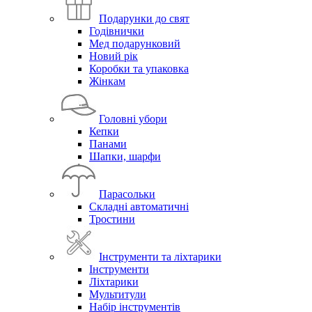
Подарунки до свят
Годівнички
Мед подарунковий
Новий рік
Коробки та упаковка
Жінкам
Головні убори
Кепки
Панами
Шапки, шарфи
Парасольки
Складні автоматичні
Тростини
Інструменти та ліхтарики
Інструменти
Ліхтарики
Мультитули
Набір інструментів