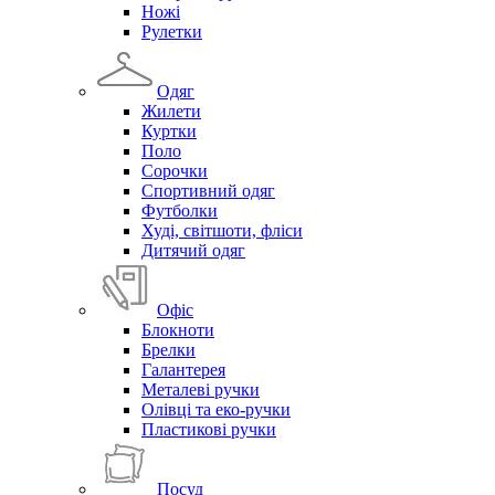
Ножі
Рулетки
Одяг
Жилети
Куртки
Поло
Сорочки
Спортивний одяг
Футболки
Худі, світшоти, фліси
Дитячий одяг
Офіс
Блокноти
Брелки
Галантерея
Металеві ручки
Олівці та еко-ручки
Пластикові ручки
Посуд