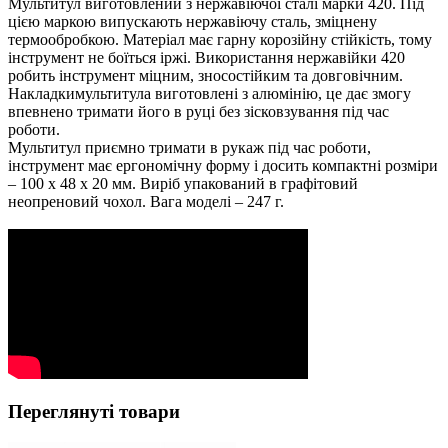
Мультитул виготовлений з нержавіючої сталі марки 420. Під
цією маркою випускають нержавіючу сталь, зміцнену
термообробкою. Матеріал має гарну корозійну стійкість, тому
інструмент не боїться іржі. Використання нержавійки 420
робить інструмент міцним, зносостійким та довговічним.
Накладкимультитула виготовлені з алюмінію, це дає змогу
впевнено тримати його в руці без зісковзування під час
роботи.
Мультитул приємно тримати в рукаж під час роботи,
інструмент має ергономічну форму і досить компактні розміри
– 100 х 48 х 20 мм. Виріб упакований в графітовий
неопреновий чохол. Вага моделі – 247 г.
Переглянуті товари