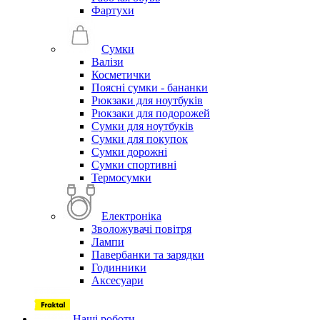
Фартухи
Сумки
Валізи
Косметички
Поясні сумки - бананки
Рюкзаки для ноутбуків
Рюкзаки для подорожей
Сумки для ноутбуків
Сумки для покупок
Сумки дорожні
Сумки спортивні
Термосумки
Електроніка
Зволожувачі повітря
Лампи
Павербанки та зарядки
Годинники
Аксесуари
Наші роботи