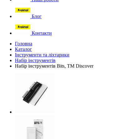
Блог
Контакти
Головна
Каталог
Інструменти та ліхтарики
Набір інструментів
Набір інструментів Bits, TM Discover