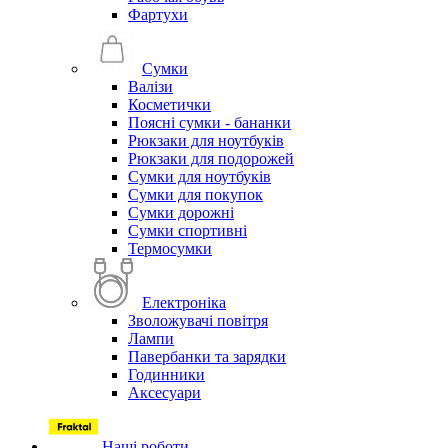
Фартухи
Сумки
Валізи
Косметички
Поясні сумки - бананки
Рюкзаки для ноутбуків
Рюкзаки для подорожей
Сумки для ноутбуків
Сумки для покупок
Сумки дорожні
Сумки спортивні
Термосумки
Електроніка
Зволожувачі повітря
Лампи
Павербанки та зарядки
Годинники
Аксесуари
Наші роботи