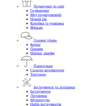
Подарунки до свят
Годівнички
Мед подарунковий
Новий рік
Коробки та упаковка
Жінкам
Головні убори
Кепки
Панами
Шапки, шарфи
Парасольки
Складні автоматичні
Тростини
Інструменти та ліхтарики
Інструменти
Ліхтарики
Мультитули
Набір інструментів