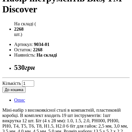
Discover
На складі (
2268
шт.)
Артикул:
9034-01
Остаток:
2268
Наявність:
На складі
530
грн
Кількість
До кошика
Опис
Міні-набір з високоякісної сталі в компактній, пластиковій
коробці. В комплект входить 19 шт інструментів: 1шт
викрутка 12 шт. Біт (4 x 28 мм): 1.0, 1.5, 2.0, PH000, PH00,
PH0, T4, T5, T6, T8, H1.5, H2.0 6 біт для гайок: 2,5 мм, 3,0 мм,
3,5 мм, 4,0 мм, 4,5 мм, 5,0 мм. Розмір набору 13,5 х 5,2 х 2,2