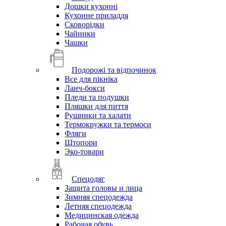
Дошки кухонні
Кухонне приладдя
Сковорідки
Чайники
Чашки
Подорожі та відпочинок
Все для пікніка
Ланч-бокси
Пледи та подушки
Пляшки для пиття
Рушники та халати
Термокружки та термоси
Фляги
Штопори
Эко-товари
Спецодяг
Защита головы и лица
Зимняя спецодежда
Летняя спецодежда
Медицинская одежда
Рабочая обувь