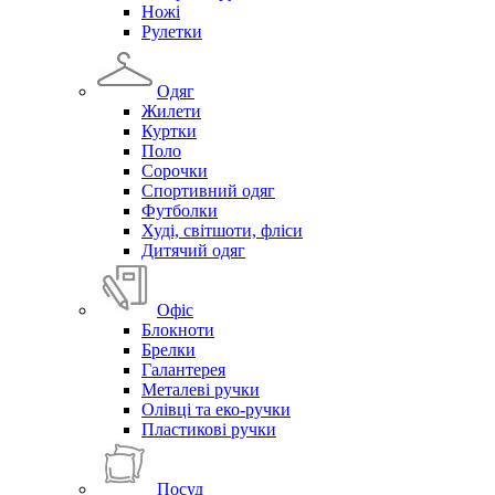
Ножі
Рулетки
Одяг
Жилети
Куртки
Поло
Сорочки
Спортивний одяг
Футболки
Худі, світшоти, фліси
Дитячий одяг
Офіс
Блокноти
Брелки
Галантерея
Металеві ручки
Олівці та еко-ручки
Пластикові ручки
Посуд