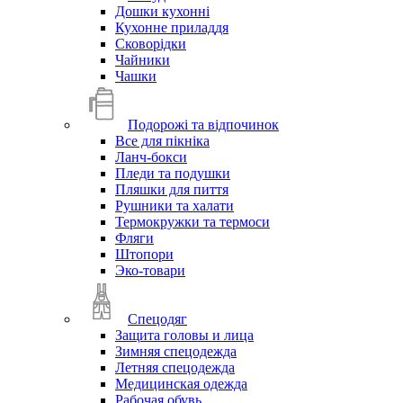
Дошки кухонні
Кухонне приладдя
Сковорідки
Чайники
Чашки
Подорожі та відпочинок
Все для пікніка
Ланч-бокси
Пледи та подушки
Пляшки для пиття
Рушники та халати
Термокружки та термоси
Фляги
Штопори
Эко-товари
Спецодяг
Защита головы и лица
Зимняя спецодежда
Летняя спецодежда
Медицинская одежда
Рабочая обувь