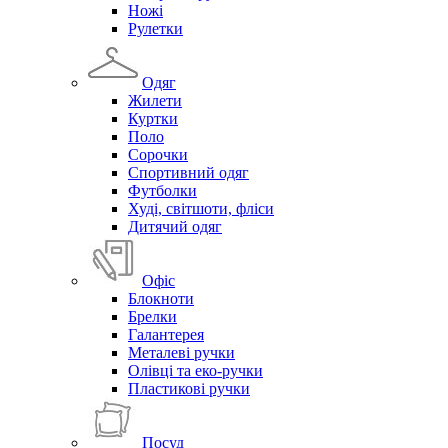
Ножі
Рулетки
Одяг
Жилети
Куртки
Поло
Сорочки
Спортивний одяг
Футболки
Худі, світшоти, фліси
Дитячий одяг
Офіс
Блокноти
Брелки
Галантерея
Металеві ручки
Олівці та еко-ручки
Пластикові ручки
Посуд