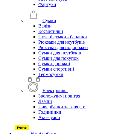
Фартухи
Сумки
Валізи
Косметички
Поясні сумки - бананки
Рюкзаки для ноутбуків
Рюкзаки для подорожей
Сумки для ноутбуків
Сумки для покупок
Сумки дорожні
Сумки спортивні
Термосумки
Електроніка
Зволожувачі повітря
Лампи
Павербанки та зарядки
Годинники
Аксесуари
Наші роботи