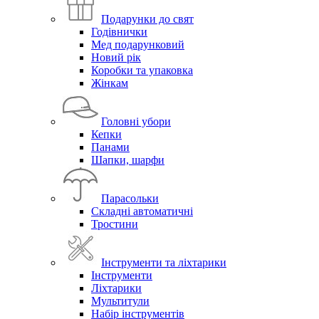
Подарунки до свят
Годівнички
Мед подарунковий
Новий рік
Коробки та упаковка
Жінкам
Головні убори
Кепки
Панами
Шапки, шарфи
Парасольки
Складні автоматичні
Тростини
Інструменти та ліхтарики
Інструменти
Ліхтарики
Мультитули
Набір інструментів