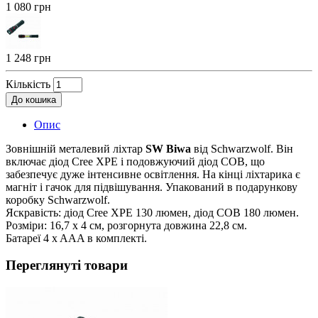
1 080 грн
1 248 грн
Кількість
До кошика
Опис
Зовнішній металевий ліхтар
SW Biwa
від Schwarzwolf. Він
включає діод Cree XPE і подовжуючий діод COB, що
забезпечує дуже інтенсивне освітлення. На кінці ліхтарика є
магніт і гачок для підвішування. Упакований в подарункову
коробку Schwarzwolf.
Яскравість: діод Cree XPE 130 люмен, діод COB 180 люмен.
Розміри: 16,7 x 4 см, розгорнута довжина 22,8 см.
Батареї 4 x AAA в комплекті.
Переглянуті товари