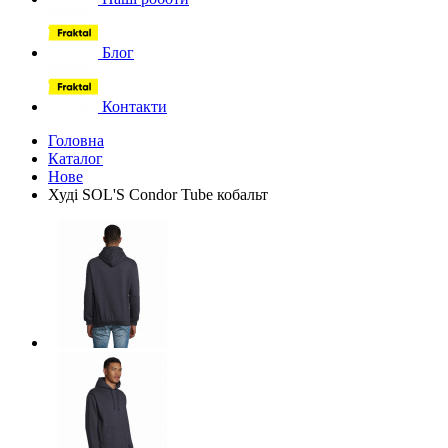
Блог
Контакти
Головна
Каталог
Нове
Худі SOL'S Condor Tube кобальт