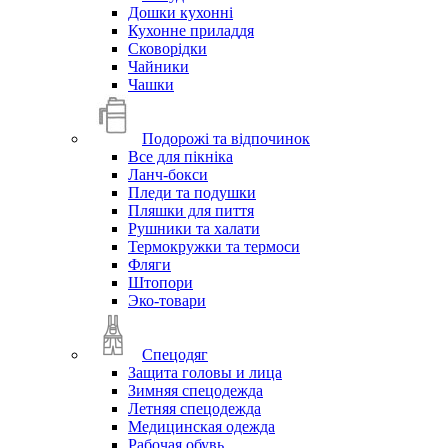
Дошки кухонні
Кухонне приладдя
Сковорідки
Чайники
Чашки
Подорожі та відпочинок
Все для пікніка
Ланч-бокси
Пледи та подушки
Пляшки для пиття
Рушники та халати
Термокружки та термоси
Фляги
Штопори
Эко-товари
Спецодяг
Защита головы и лица
Зимняя спецодежда
Летняя спецодежда
Медицинская одежда
Рабочая обувь