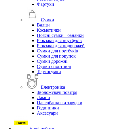
Фартухи
Сумки
Валізи
Косметички
Поясні сумки - бананки
Рюкзаки для ноутбуків
Рюкзаки для подорожей
Сумки для ноутбуків
Сумки для покупок
Сумки дорожні
Сумки спортивні
Термосумки
Електроніка
Зволожувачі повітря
Лампи
Павербанки та зарядки
Годинники
Аксесуари
Наші роботи