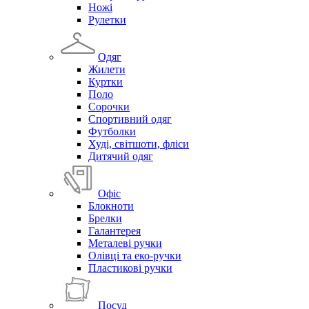
Ножі
Рулетки
Одяг
Жилети
Куртки
Поло
Сорочки
Спортивний одяг
Футболки
Худі, світшоти, фліси
Дитячий одяг
Офіс
Блокноти
Брелки
Галантерея
Металеві ручки
Олівці та еко-ручки
Пластикові ручки
Посуд