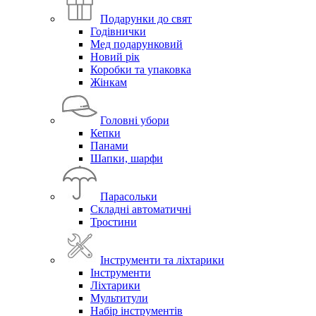
Подарунки до свят
Годівнички
Мед подарунковий
Новий рік
Коробки та упаковка
Жінкам
Головні убори
Кепки
Панами
Шапки, шарфи
Парасольки
Складні автоматичні
Тростини
Інструменти та ліхтарики
Інструменти
Ліхтарики
Мультитули
Набір інструментів