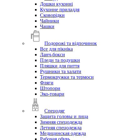
Дошки кухонні
Кухонне приладдя
Сковорідки
Чайники
Чашки
Подорожі та відпочинок
Все для пікніка
Ланч-бокси
Пледи та подушки
Пляшки для пиття
Рушники та халати
Термокружки та термоси
Фляги
Штопори
Эко-товари
Спецодяг
Защита головы и лица
Зимняя спецодежда
Летняя спецодежда
Медицинская одежда
Рабочая обувь