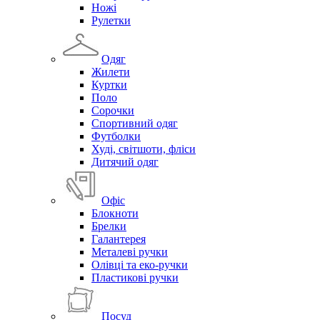
Ножі
Рулетки
Одяг
Жилети
Куртки
Поло
Сорочки
Спортивний одяг
Футболки
Худі, світшоти, фліси
Дитячий одяг
Офіс
Блокноти
Брелки
Галантерея
Металеві ручки
Олівці та еко-ручки
Пластикові ручки
Посуд