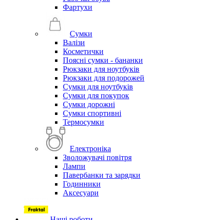
Фартухи
Сумки
Валізи
Косметички
Поясні сумки - бананки
Рюкзаки для ноутбуків
Рюкзаки для подорожей
Сумки для ноутбуків
Сумки для покупок
Сумки дорожні
Сумки спортивні
Термосумки
Електроніка
Зволожувачі повітря
Лампи
Павербанки та зарядки
Годинники
Аксесуари
Наші роботи