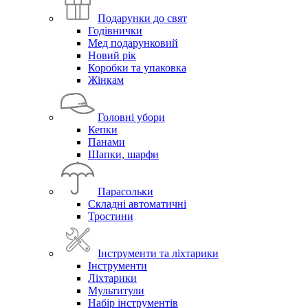
Подарунки до свят
Годівнички
Мед подарунковий
Новий рік
Коробки та упаковка
Жінкам
Головні убори
Кепки
Панами
Шапки, шарфи
Парасольки
Складні автоматичні
Тростини
Інструменти та ліхтарики
Інструменти
Ліхтарики
Мультитули
Набір інструментів