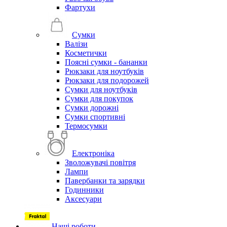
Фартухи
Сумки
Валізи
Косметички
Поясні сумки - бананки
Рюкзаки для ноутбуків
Рюкзаки для подорожей
Сумки для ноутбуків
Сумки для покупок
Сумки дорожні
Сумки спортивні
Термосумки
Електроніка
Зволожувачі повітря
Лампи
Павербанки та зарядки
Годинники
Аксесуари
Наші роботи