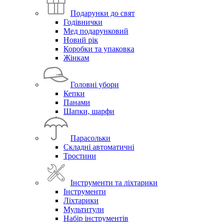
Подарунки до свят
Годівнички
Мед подарунковий
Новий рік
Коробки та упаковка
Жінкам
Головні убори
Кепки
Панами
Шапки, шарфи
Парасольки
Складні автоматичні
Тростини
Інструменти та ліхтарики
Інструменти
Ліхтарики
Мультитули
Набір інструментів