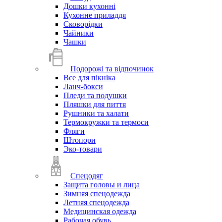
Дошки кухонні
Кухонне приладдя
Сковорідки
Чайники
Чашки
Подорожі та відпочинок
Все для пікніка
Ланч-бокси
Пледи та подушки
Пляшки для пиття
Рушники та халати
Термокружки та термоси
Фляги
Штопори
Эко-товари
Спецодяг
Защита головы и лица
Зимняя спецодежда
Летняя спецодежда
Медицинская одежда
Рабочая обувь