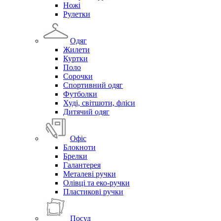
Ножі
Рулетки
Одяг
Жилети
Куртки
Поло
Сорочки
Спортивний одяг
Футболки
Худі, світшоти, фліси
Дитячий одяг
Офіс
Блокноти
Брелки
Галантерея
Металеві ручки
Олівці та еко-ручки
Пластикові ручки
Посуд