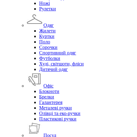
Ножі
Рулетки
Одяг
Жилети
Куртки
Поло
Сорочки
Спортивний одяг
Футболки
Худі, світшоти, фліси
Дитячий одяг
Офіс
Блокноти
Брелки
Галантерея
Металеві ручки
Олівці та еко-ручки
Пластикові ручки
Посуд