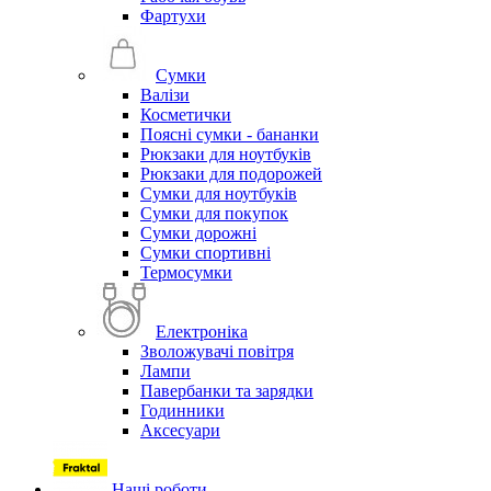
Фартухи
Сумки
Валізи
Косметички
Поясні сумки - бананки
Рюкзаки для ноутбуків
Рюкзаки для подорожей
Сумки для ноутбуків
Сумки для покупок
Сумки дорожні
Сумки спортивні
Термосумки
Електроніка
Зволожувачі повітря
Лампи
Павербанки та зарядки
Годинники
Аксесуари
Наші роботи