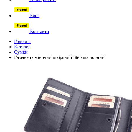
Блог
Контакти
Головна
Каталог
Сумки
Гаманець жіночий шкіряний Stefania чорний