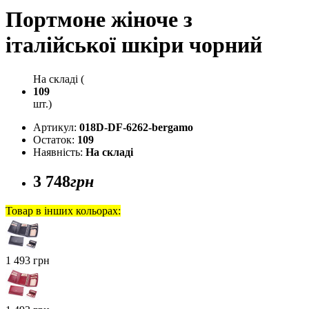
Портмоне жіноче з
італійської шкіри чорний
На складі (
109
шт.)
Артикул:
018D-DF-6262-bergamo
Остаток:
109
Наявність:
На складі
3 748
грн
Товар в інших кольорах:
1 493 грн