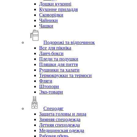
Дошки кухонні
Кухонне приладдя
Сковорідки
Чайники
Чашки
Подорожі та відпочинок
Все для пікніка
Ланч-бокси
Пледи та подушки
Пляшки для пиття
Рушники та халати
Термокружки та термоси
Фляги
Штопори
Эко-товари
Спецодяг
Защита головы и лица
Зимняя спецодежда
Летняя спецодежда
Медицинская одежда
Рабочая обувь