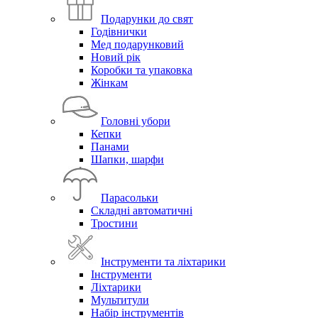
Подарунки до свят
Годівнички
Мед подарунковий
Новий рік
Коробки та упаковка
Жінкам
Головні убори
Кепки
Панами
Шапки, шарфи
Парасольки
Складні автоматичні
Тростини
Інструменти та ліхтарики
Інструменти
Ліхтарики
Мультитули
Набір інструментів