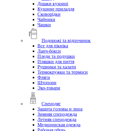
Дошки кухонні
Кухонне приладдя
Сковорідки
Чайники
Чашки
Подорожі та відпочинок
Все для пікніка
Ланч-бокси
Пледи та подушки
Пляшки для пиття
Рушники та халати
Термокружки та термоси
Фляги
Штопори
Эко-товари
Спецодяг
Защита головы и лица
Зимняя спецодежда
Летняя спецодежда
Медицинская одежда
Рабочая обувь