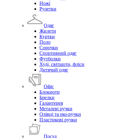
Ножі
Рулетки
Одяг
Жилети
Куртки
Поло
Сорочки
Спортивний одяг
Футболки
Худі, світшоти, фліси
Дитячий одяг
Офіс
Блокноти
Брелки
Галантерея
Металеві ручки
Олівці та еко-ручки
Пластикові ручки
Посуд