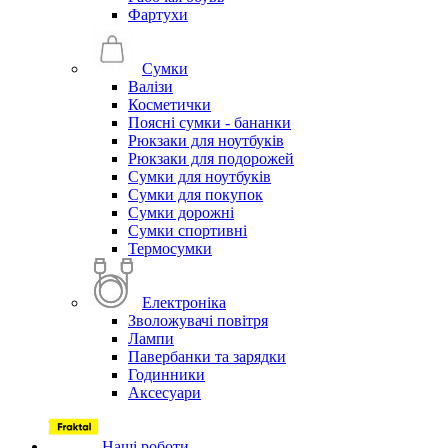
Фартухи
Сумки
Валізи
Косметички
Поясні сумки - бананки
Рюкзаки для ноутбуків
Рюкзаки для подорожей
Сумки для ноутбуків
Сумки для покупок
Сумки дорожні
Сумки спортивні
Термосумки
Електроніка
Зволожувачі повітря
Лампи
Павербанки та зарядки
Годинники
Аксесуари
Наші роботи