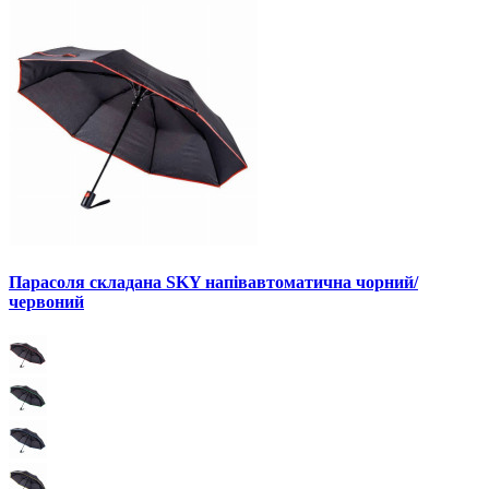
Парасоля складана SKY напівавтоматична чорний/
червоний