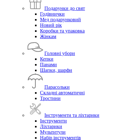
Подарунки до свят
Годівнички
Мед подарунковий
Новий рік
Коробки та упаковка
Жінкам
Головні убори
Кепки
Панами
Шапки, шарфи
Парасольки
Складні автоматичні
Тростини
Інструменти та ліхтарики
Інструменти
Ліхтарики
Мультитули
Набір інструментів