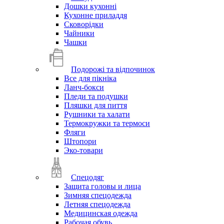
Дошки кухонні
Кухонне приладдя
Сковорідки
Чайники
Чашки
Подорожі та відпочинок
Все для пікніка
Ланч-бокси
Пледи та подушки
Пляшки для пиття
Рушники та халати
Термокружки та термоси
Фляги
Штопори
Эко-товари
Спецодяг
Защита головы и лица
Зимняя спецодежда
Летняя спецодежда
Медицинская одежда
Рабочая обувь