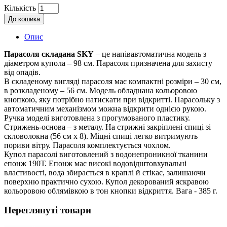
Кількість
До кошика
Опис
Парасоля складана SKY
– це напівавтоматична модель з
діаметром купола – 98 см. Парасоля призначена для захисту
від опадів.
В складеному вигляді парасоля має компактні розміри – 30 см,
в розкладеному – 56 см. Модель обладнана кольоровою
кнопкою, яку потрібно натискати при відкритті. Парасольку з
автоматичним механізмом можна відкрити однією рукою.
Ручка моделі виготовлена з прогумованого пластику.
Стрижень-основа – з металу. На стрижні закріплені спиці зі
скловолокна (56 см х 8). Міцні спиці легко витримують
пориви вітру. Парасоля комплектується чохлом.
Купол парасолі виготовлений з водонепроникної тканини
епонж 190Т. Епонж має високі водовідштовхувальні
властивості, вода збирається в краплі й стікає, залишаючи
поверхню практично сухою. Купол декорований яскравою
кольоровою облямівкою в тон кнопки відкриття. Вага - 385 г.
Переглянуті товари