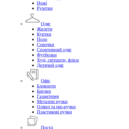
Ножі
Рулетки
Одяг
Жилети
Куртки
Поло
Сорочки
Спортивний одяг
Футболки
Худі, світшоти, фліси
Дитячий одяг
Офіс
Блокноти
Брелки
Галантерея
Металеві ручки
Олівці та еко-ручки
Пластикові ручки
Посуд