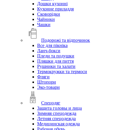
Дошки кухонні
Кухонне приладдя
Сковорідки
Чайники
Чашки
Подорожі та відпочинок
Все для пікніка
Ланч-бокси
Пледи та подушки
Пляшки для пиття
Рушники та халати
Термокружки та термоси
Фляги
Штопори
Эко-товари
Спецодяг
Защита головы и лица
Зимняя спецодежда
Летняя спецодежда
Медицинская одежда
Рабочая обувь