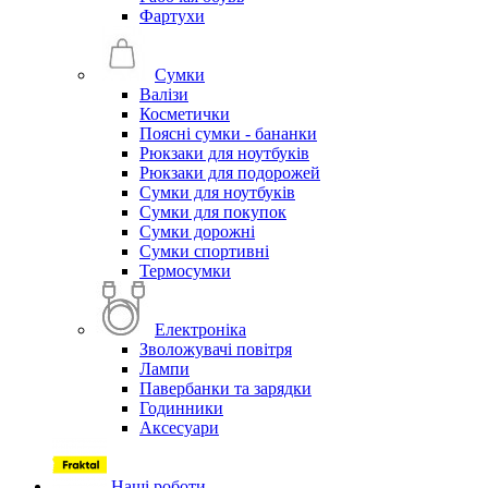
Фартухи
Сумки
Валізи
Косметички
Поясні сумки - бананки
Рюкзаки для ноутбуків
Рюкзаки для подорожей
Сумки для ноутбуків
Сумки для покупок
Сумки дорожні
Сумки спортивні
Термосумки
Електроніка
Зволожувачі повітря
Лампи
Павербанки та зарядки
Годинники
Аксесуари
Наші роботи