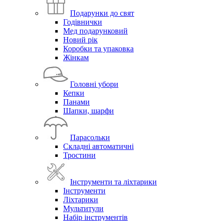
Подарунки до свят
Годівнички
Мед подарунковий
Новий рік
Коробки та упаковка
Жінкам
Головні убори
Кепки
Панами
Шапки, шарфи
Парасольки
Складні автоматичні
Тростини
Інструменти та ліхтарики
Інструменти
Ліхтарики
Мультитули
Набір інструментів