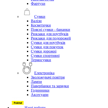
Фартухи
Сумки
Валізи
Косметички
Поясні сумки - бананки
Рюкзаки для ноутбуків
Рюкзаки для подорожей
Сумки для ноутбуків
Сумки для покупок
Сумки дорожні
Сумки спортивні
Термосумки
Електроніка
Зволожувачі повітря
Лампи
Павербанки та зарядки
Годинники
Аксесуари
Наші роботи