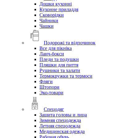
Дошки кухонні
Кухонне приладдя
Сковорідки
Чайники
Чашки
Подорожі та відпочинок
Все для пікніка
Ланч-бокси
Пледи та подушки
Пляшки для пиття
Рушники та халати
Термокружки та термоси
Фляги
Штопори
Эко-товари
Спецодяг
Защита головы и лица
Зимняя спецодежда
Летняя спецодежда
Медицинская одежда
Рабочая обувь