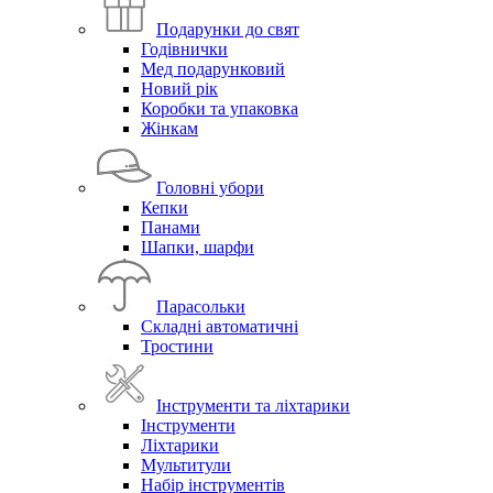
Подарунки до свят
Годівнички
Мед подарунковий
Новий рік
Коробки та упаковка
Жінкам
Головні убори
Кепки
Панами
Шапки, шарфи
Парасольки
Складні автоматичні
Тростини
Інструменти та ліхтарики
Інструменти
Ліхтарики
Мультитули
Набір інструментів