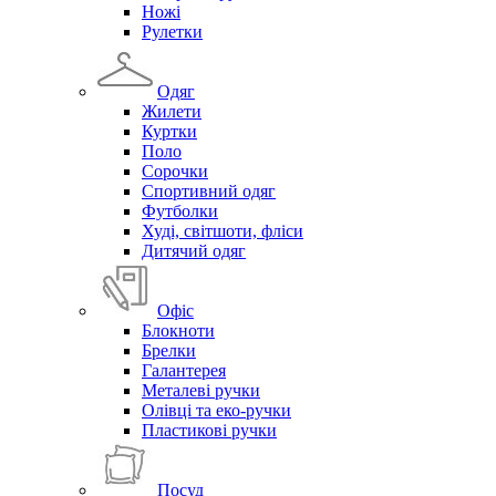
Ножі
Рулетки
Одяг
Жилети
Куртки
Поло
Сорочки
Спортивний одяг
Футболки
Худі, світшоти, фліси
Дитячий одяг
Офіс
Блокноти
Брелки
Галантерея
Металеві ручки
Олівці та еко-ручки
Пластикові ручки
Посуд