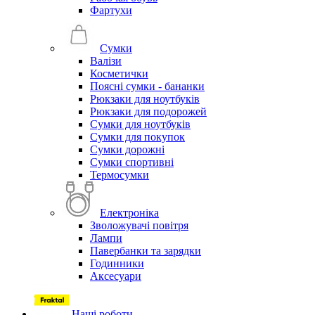
Фартухи
Сумки
Валізи
Косметички
Поясні сумки - бананки
Рюкзаки для ноутбуків
Рюкзаки для подорожей
Сумки для ноутбуків
Сумки для покупок
Сумки дорожні
Сумки спортивні
Термосумки
Електроніка
Зволожувачі повітря
Лампи
Павербанки та зарядки
Годинники
Аксесуари
Наші роботи