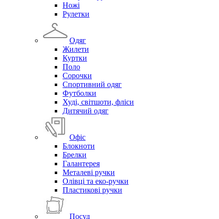
Ножі
Рулетки
Одяг
Жилети
Куртки
Поло
Сорочки
Спортивний одяг
Футболки
Худі, світшоти, фліси
Дитячий одяг
Офіс
Блокноти
Брелки
Галантерея
Металеві ручки
Олівці та еко-ручки
Пластикові ручки
Посуд