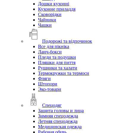
Дошки кухонні
Кухонне приладдя
Сковорідки
Чайники
Чашки
Подорожі та відпочинок
Все для пікніка
Ланч-бокси
Пледи та подушки
Пляшки для пиття
Рушники та халати
Термокружки та термоси
Фляги
Штопори
Эко-товари
Спецодяг
Защита головы и лица
Зимняя спецодежда
Летняя спецодежда
Медицинская одежда
Рабочая обувь