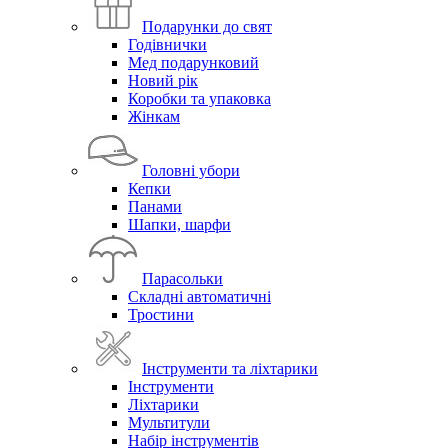
Подарунки до свят
Годівнички
Мед подарунковий
Новий рік
Коробки та упаковка
Жінкам
Головні убори
Кепки
Панами
Шапки, шарфи
Парасольки
Складні автоматичні
Тростини
Інструменти та ліхтарики
Інструменти
Ліхтарики
Мультитули
Набір інструментів