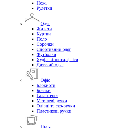
Ножі
Рулетки
Одяг
Жилети
Куртки
Поло
Сорочки
Спортивний одяг
Футболки
Худі, світшоти, фліси
Дитячий одяг
Офіс
Блокноти
Брелки
Галантерея
Металеві ручки
Олівці та еко-ручки
Пластикові ручки
Посуд