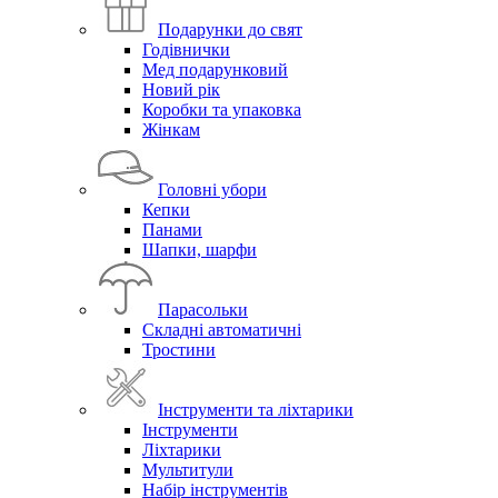
Подарунки до свят
Годівнички
Мед подарунковий
Новий рік
Коробки та упаковка
Жінкам
Головні убори
Кепки
Панами
Шапки, шарфи
Парасольки
Складні автоматичні
Тростини
Інструменти та ліхтарики
Інструменти
Ліхтарики
Мультитули
Набір інструментів