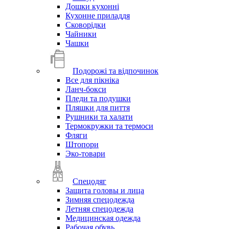
Дошки кухонні
Кухонне приладдя
Сковорідки
Чайники
Чашки
Подорожі та відпочинок
Все для пікніка
Ланч-бокси
Пледи та подушки
Пляшки для пиття
Рушники та халати
Термокружки та термоси
Фляги
Штопори
Эко-товари
Спецодяг
Защита головы и лица
Зимняя спецодежда
Летняя спецодежда
Медицинская одежда
Рабочая обувь