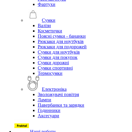
Фартухи
Сумки
Валізи
Косметички
Поясні сумки - бананки
Рюкзаки для ноутбуків
Рюкзаки для подорожей
Сумки для ноутбуків
Сумки для покупок
Сумки дорожні
Сумки спортивні
Термосумки
Електроніка
Зволожувачі повітря
Лампи
Павербанки та зарядки
Годинники
Аксесуари
Наші роботи